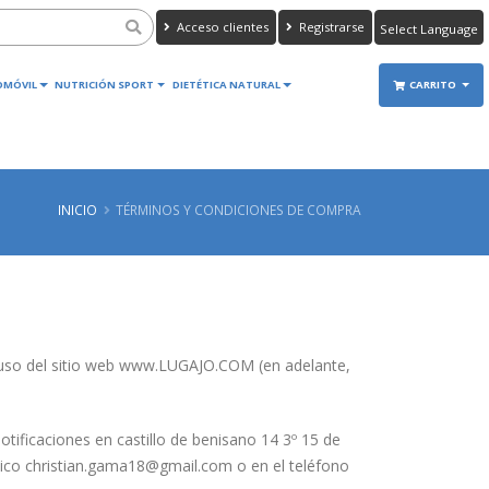
Acceso clientes
Registrarse
Powered by
Translate
OMÓVIL
NUTRICIÓN SPORT
DIETÉTICA NATURAL
CARRITO
INICIO
TÉRMINOS Y CONDICIONES DE COMPRA
y uso del sitio web www.LUGAJO.COM (en adelante,
ificaciones en castillo de benisano 14 3º 15 de
ónico christian.gama18@gmail.com o en el teléfono