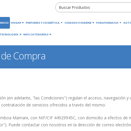
INICIO
HOGAR
PERFUMES Y COSMÉTICA
CUIDADO E HIGIENE
PARAFARMACIA
AUT
TECNOLOGÍA
MÁS CATEGORÍAS
s de Compra
ón (en adelante, "las Condiciones") regulan el acceso, navegación 
 contratación de servicios ofrecidos a través del mismo.
amboa Mamani, con NIF/CIF 44929945C, con domicilio a efectos de not
dor"). Puede contactar con nosotros en la dirección de correo electr