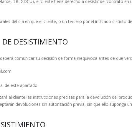
ante, TRLGDCU), el cliente tiene derecho a desistir del contrato en u
rales del día en que el cliente, o un tercero por él indicado distinto d
O DE DESISTIMIENTO
te deberá comunicar su decisión de forma inequívoca antes de que venz
il.com
nal de este apartado.
itará al cliente las instrucciones precisas para la devolución del produ
tarán devoluciones sin autorización previa, sin que ello suponga un 
ESISTIMIENTO