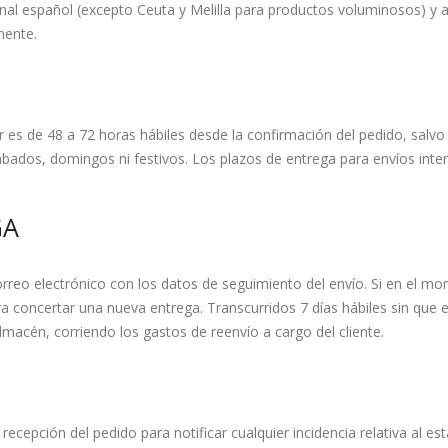
cional español (excepto Ceuta y Melilla para productos voluminosos) y
mente.
r es de 48 a 72 horas hábiles desde la confirmación del pedido, salvo 
ábados, domingos ni festivos. Los plazos de entrega para envíos inte
GA
correo electrónico con los datos de seguimiento del envío. Si en el mo
a concertar una nueva entrega. Transcurridos 7 días hábiles sin que e
lmacén, corriendo los gastos de reenvío a cargo del cliente.
recepción del pedido para notificar cualquier incidencia relativa al e