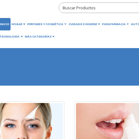
INICIO
HOGAR
PERFUMES Y COSMÉTICA
CUIDADO E HIGIENE
PARAFARMACIA
AUT
TECNOLOGÍA
MÁS CATEGORÍAS