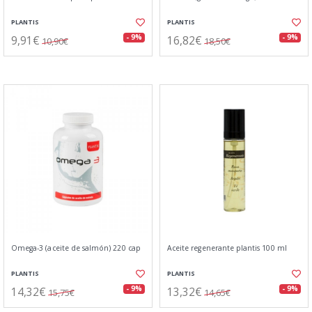
PLANTIS
PLANTIS
9,91€
16,82€
- 9%
- 9%
10,90€
18,50€
Omega-3 (aceite de salmón) 220 cap
Aceite regenerante plantis 100 ml
PLANTIS
PLANTIS
14,32€
13,32€
- 9%
- 9%
15,75€
14,65€