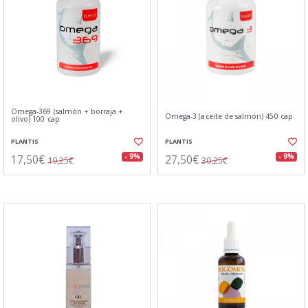
Omega-369 (salmón + borraja +
Omega-3 (aceite de salmón) 450 cap
olivo) 100 cap
PLANTIS
PLANTIS
17,50€
27,50€
- 9%
- 9%
19,25€
30,25€