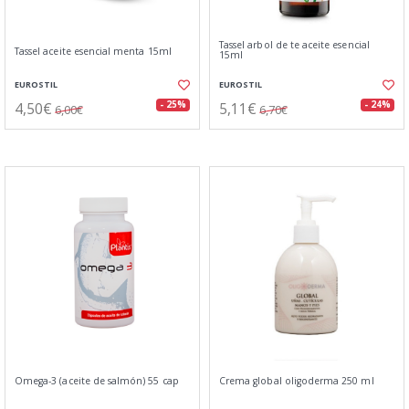
Tassel arbol de te aceite esencial
Tassel aceite esencial menta 15ml
15ml
EUROSTIL
EUROSTIL
4,50€
5,11€
- 25%
- 24%
6,00€
6,70€
Omega-3 (aceite de salmón) 55 cap
Crema global oligoderma 250 ml