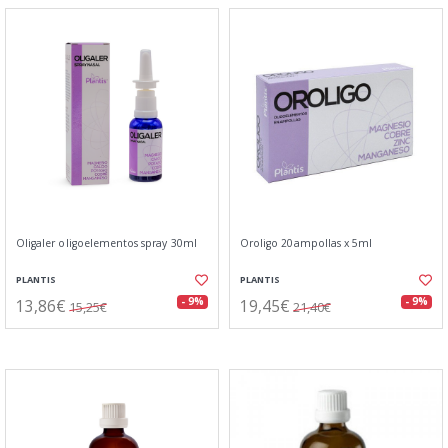
Oligaler oligoelementos spray 30ml
Oroligo 20ampollas x 5ml
PLANTIS
PLANTIS
13,86€
19,45€
- 9%
- 9%
15,25€
21,40€