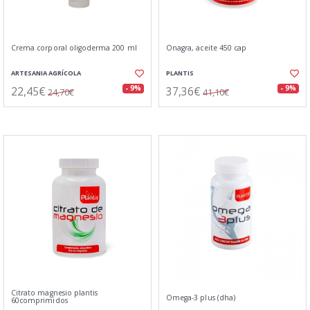
Crema corporal oligoderma 200 ml
Onagra, aceite 450 cap
ARTESANIA AGRÍCOLA
PLANTIS
22,45€
37,36€
- 9%
- 9%
24,70€
41,10€
Citrato magnesio plantis
Omega-3 plus (dha)
60comprimidos