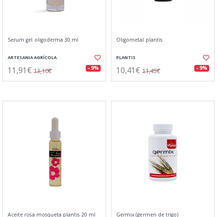
Serum gel oligoderma 30 ml
Oligometal plantis
ARTESANIA AGRÍCOLA
PLANTIS
11,91€
10,41€
- 9%
- 9%
13,10€
11,45€
Aceite rosa mosqueta plantis 20 ml
Germix (germen de trigo)