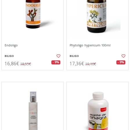
Endoligo
Phytoligo hypericum 100ml
BILIGO
BILIGO
16,86€
17,36€
- 9%
- 9%
18,55€
19,10€