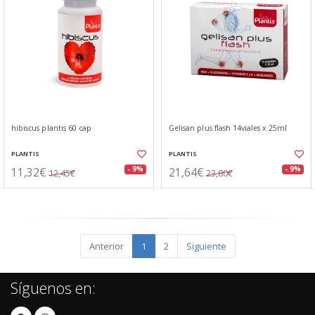
hibiscus plantis 60 cap
Gelisan plus flash 14viales x 25ml
PLANTIS
PLANTIS
11,32€
21,64€
- 9%
- 9%
12,45€
23,80€
Anterior
1
2
Siguiente
Síguenos en: