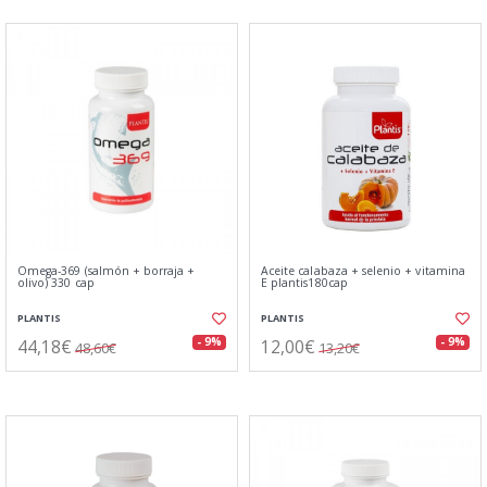
Omega-369 (salmón + borraja +
Aceite calabaza + selenio + vitamina
olivo) 330 cap
E plantis180cap
PLANTIS
PLANTIS
44,18€
12,00€
- 9%
- 9%
48,60€
13,20€