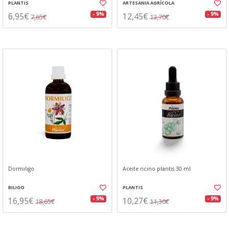
PLANTIS
ARTESANIA AGRÍCOLA
6,95€
12,45€
- 9%
- 9%
7,65€
13,70€
Dormiligo
Aceite ricino plantis 30 ml
BILIGO
PLANTIS
16,95€
10,27€
- 9%
- 9%
18,65€
11,30€