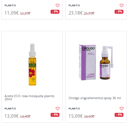
PLANTIS
PLANTIS
11,09€
23,18€
- 9%
- 9%
12,20€
25,50€
Aceite ECO rosa mosqueta plantis
Oroligo oligoelementos spray 30 ml
20ml
PLANTIS
PLANTIS
13,09€
15,09€
- 9%
- 9%
14,40€
16,60€