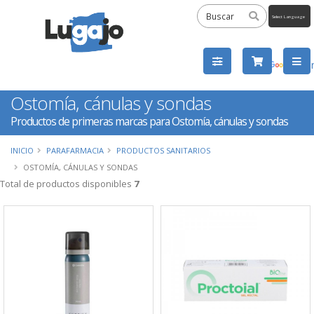
Powered
by
Tra
Ostomía, cánulas y sondas
Productos de primeras marcas para Ostomía, cánulas y sondas
INICIO
PARAFARMACIA
PRODUCTOS SANITARIOS
OSTOMÍA, CÁNULAS Y SONDAS
Total de productos disponibles
7