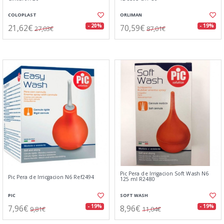
COLOPLAST
ORLIMAN
21,62€
70,59€
- 20%
- 19%
27,03€
87,01€
Pic Pera de Irrigacion Soft Wash N6
Pic Pera de Irricgacion N6 Ref2494
125 ml R2480
PIC
SOFT WASH
7,96€
8,96€
- 19%
- 19%
9,81€
11,04€