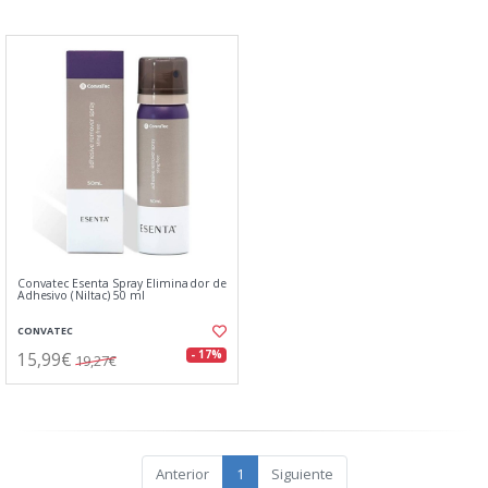
Convatec Esenta Spray Eliminador de
Adhesivo (Niltac) 50 ml
CONVATEC
15,99€
- 17%
19,27€
Anterior
1
Siguiente