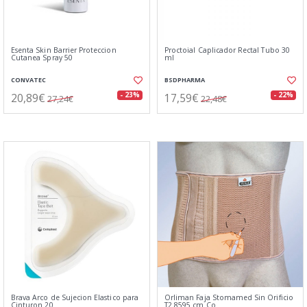
Esenta Skin Barrier Proteccion
Proctoial Caplicador Rectal Tubo 30
Cutanea Spray 50
ml
CONVATEC
BSDPHARMA
20,89€
17,59€
- 23%
- 22%
27,24€
22,48€
Brava Arco de Sujecion Elastico para
Orliman Faja Stomamed Sin Orificio
Cinturon 20
T2 8595 cm Co