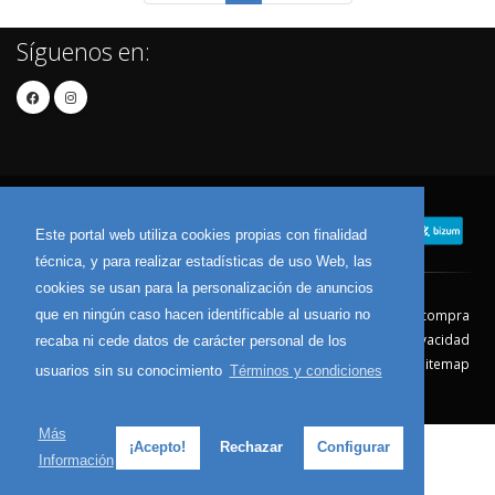
Síguenos en:
Este portal web utiliza cookies propias con finalidad
técnica, y para realizar estadísticas de uso Web, las
cookies se usan para la personalización de anuncios
que en ningún caso hacen identificable al usuario no
Contacto
Aviso Legal
Condiciones de compra
Política de envíos
Política de devolución
Política de Privacidad
recaba ni cede datos de carácter personal de los
Política de Cookies
Sitemap
usuarios sin su conocimiento
Términos y condiciones
© 2026 - Todos los derechos reservados.
Más
¡Acepto!
Rechazar
Configurar
Información