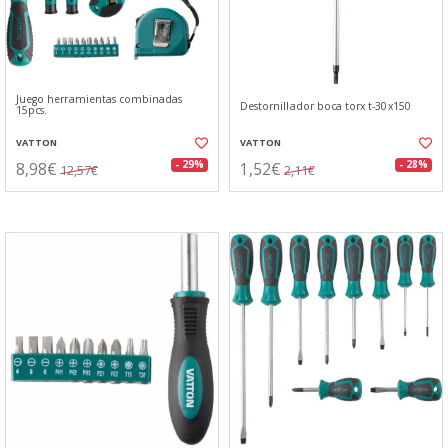
Juego herramientas combinadas
Destornillador boca torx t-30x150
15pcs.
VATTON
VATTON
8,98€
1,52€
- 29%
- 28%
12,57€
2,11€