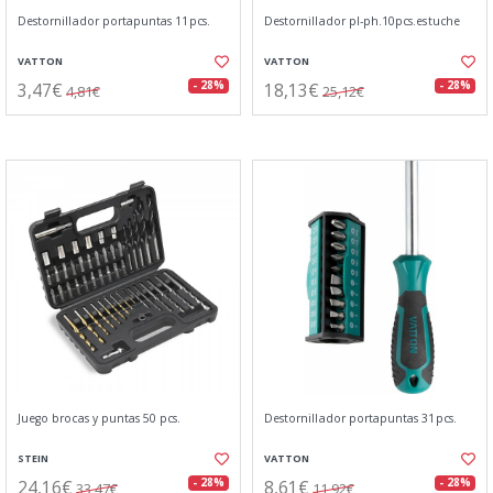
Destornillador portapuntas 11pcs.
Destornillador pl-ph.10pcs.estuche
VATTON
VATTON
3,47€
18,13€
- 28%
- 28%
4,81€
25,12€
Juego brocas y puntas 50 pcs.
Destornillador portapuntas 31pcs.
STEIN
VATTON
24,16€
8,61€
- 28%
- 28%
33,47€
11,92€