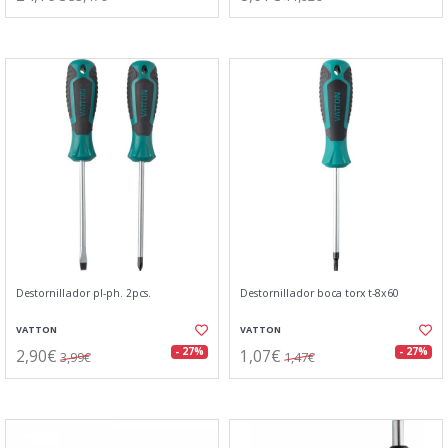
Destornillador pl-ph. 2pcs.
Destornillador boca torx t-8x60
VATTON
VATTON
2,90€
1,07€
- 27%
- 27%
3,99€
1,47€