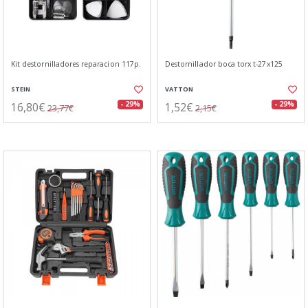
Kit destornilladores reparacion 117p.
Destornillador boca torx t-27x125
STEIN
VATTON
16,80€
1,52€
- 29%
- 29%
23,77€
2,15€