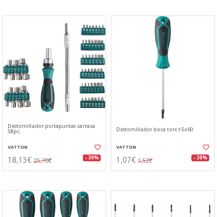
Destornillador portapuntas carraca
Destornillador boca torx t-5x60
58pc.
VATTON
VATTON
18,13€
1,07€
- 30%
- 30%
25,76€
1,52€