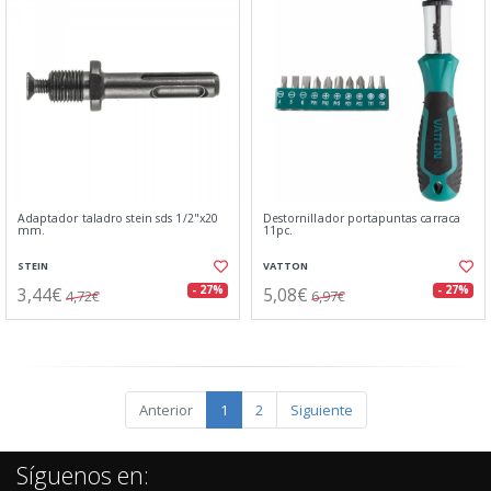
Adaptador taladro stein sds 1/2"x20
Destornillador portapuntas carraca
mm.
11pc.
STEIN
VATTON
3,44€
5,08€
- 27%
- 27%
4,72€
6,97€
Anterior
1
2
Siguiente
Síguenos en: