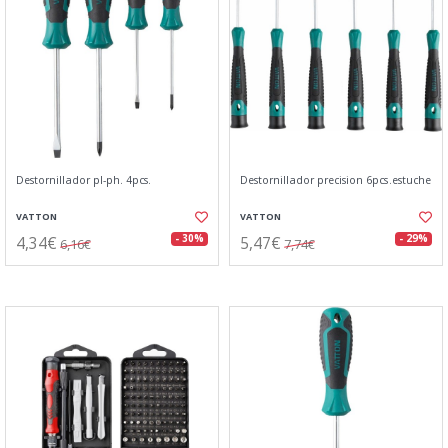
Destornillador pl-ph. 4pcs.
Destornillador precision 6pcs.estuche
VATTON
VATTON
4,34€
5,47€
- 30%
- 29%
6,16€
7,74€