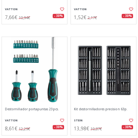
VATTON
VATTON
7,66€
1,52€
- 30%
- 30%
10,94€
2,17€
Destornillador portapuntas 23pcs.
Kit destornilladores precision 63p.
VATTON
STEIN
8,61€
13,98€
- 30%
- 30%
12,29€
19,87€