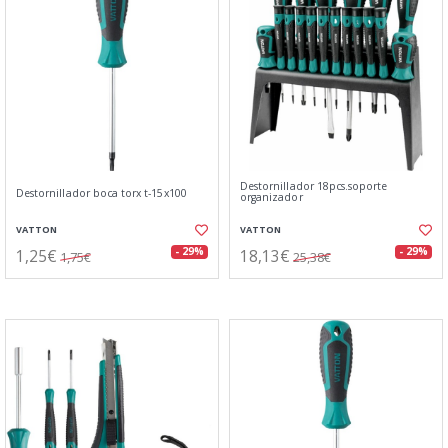
Destornillador 18pcs.soporte
Destornillador boca torx t-15x100
organizador
VATTON
VATTON
1,25€
18,13€
- 29%
- 29%
1,75€
25,38€