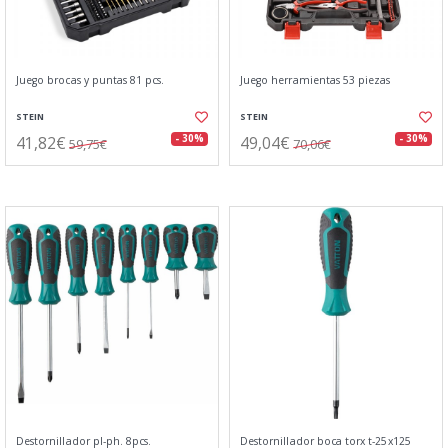
Juego brocas y puntas 81 pcs.
Juego herramientas 53 piezas
STEIN
STEIN
41,82€
49,04€
- 30%
- 30%
59,75€
70,06€
Destornillador pl-ph. 8pcs.
Destornillador boca torx t-25x125