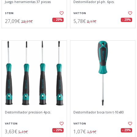
Juego herramientas 37 piezas
Destornillador pl-ph. 6pcs.
STEIN
VATTON
27,09€
5,78€
- 29%
- 29%
38,31€
8,17€
Destornillador precision 4pcs.
Destornillador boca torx t-10x80
VATTON
VATTON
3,63€
1,07€
- 29%
- 29%
5,13€
1,51€