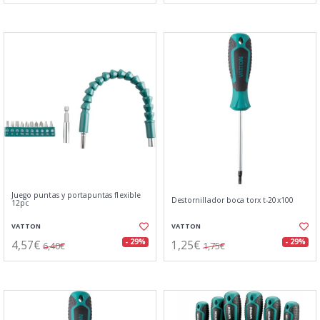
Juego puntas y portapuntas flexible
Destornillador boca torx t-20x100
12pc
VATTON
VATTON
4,57€
1,25€
- 29%
- 29%
6,40€
1,75€