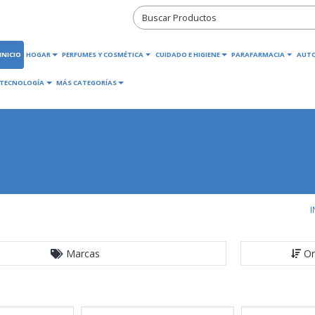
INICIO
HOGAR
PERFUMES Y COSMÉTICA
CUIDADO E HIGIENE
PARAFARMACIA
AUT
TECNOLOGÍA
MÁS CATEGORÍAS
I
Marcas
Or