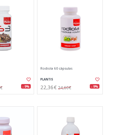
Rodiola 60 càpsulas
PLANTIS
22,36€
- 9%
- 9%
5€
24,60€