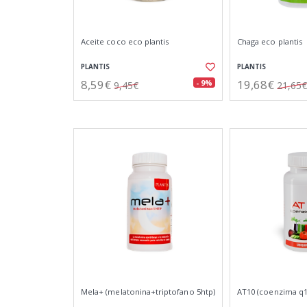
Aceite coco eco plantis
Chaga eco plantis
PLANTIS
PLANTIS
8,59€
19,68€
- 9%
9,45€
21,65€
Mela+ (melatonina+triptofano 5htp)
AT10 (coenzima q10