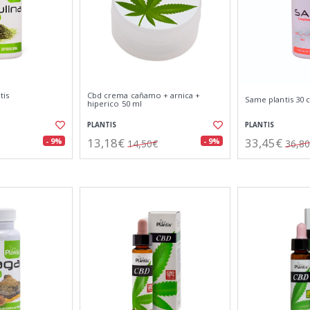
tis
Cbd crema cañamo + arnica +
Same plantis 30 c
hiperico 50 ml
PLANTIS
PLANTIS
13,18€
33,45€
- 9%
- 9%
14,50€
36,8