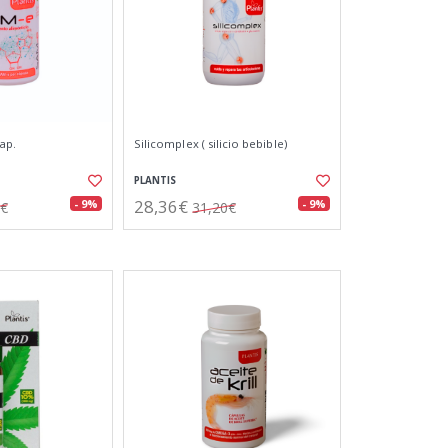
ap.
Silicomplex ( silicio bebible)
PLANTIS
28,36€
- 9%
- 9%
0€
31,20€