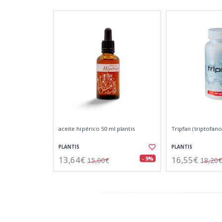
aceite hipérico 50 ml plantis
Tripfan (triptofano
PLANTIS
PLANTIS
13,64€
16,55€
- 9%
15,00€
18,20€