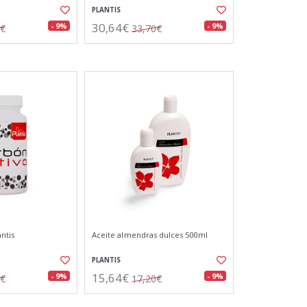
PLANTIS
30,64€
- 9%
- 9%
5€
33,70€
ntis
Aceite almendras dulces 500ml
PLANTIS
15,64€
- 9%
- 9%
0€
17,20€