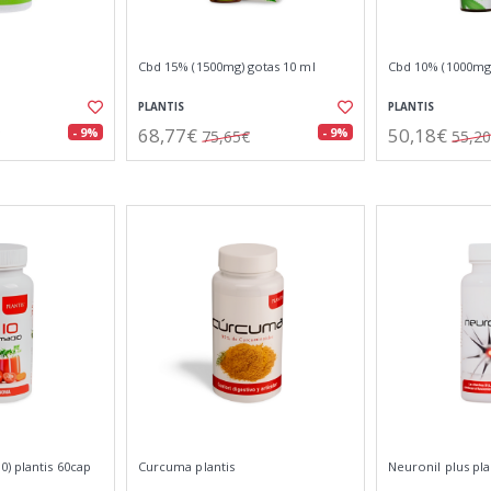
Cbd 15% (1500mg) gotas 10 ml
Cbd 10% (1000mg
PLANTIS
PLANTIS
68,77€
50,18€
- 9%
- 9%
75,65€
55,2
) plantis 60cap
Curcuma plantis
Neuronil plus pla