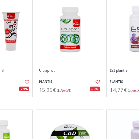
0ml
Ultraprot
Es3 plantis
PLANTIS
PLANTIS
15,95€
14,77€
- 9%
- 9%
17,55€
16,2