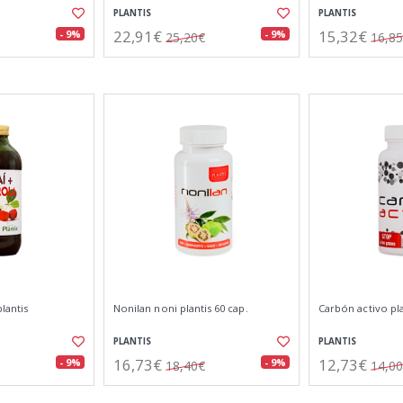
PLANTIS
PLANTIS
22,91€
15,32€
- 9%
- 9%
25,20€
16,8
lantis
Nonilan noni plantis 60 cap.
Carbón activo pla
PLANTIS
PLANTIS
16,73€
12,73€
- 9%
- 9%
18,40€
14,0