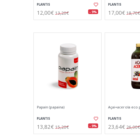
PLANTIS
PLANTIS
12,00€
17,00€
- 9%
13,20€
18,70€
Papain (papaina)
Açai+acerola eco p
PLANTIS
PLANTIS
13,82€
23,64€
- 9%
15,20€
26,00€