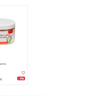
antis
- 9%
5€