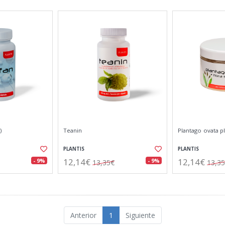
)
Teanin
Plantago ovata pl
PLANTIS
PLANTIS
12,14€
12,14€
- 9%
- 9%
13,35€
13,3
Anterior
1
Siguiente