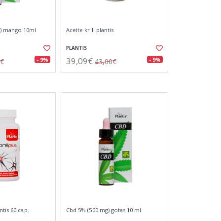
) mango 10ml
Aceite krill plantis
PLANTIS
39,09€
- 9%
- 9%
0€
43,00€
ntis 60 cap.
Cbd 5% (500 mg) gotas 10 ml