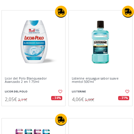
Licor del Polo Blanqueador
Listerine enjuague sabor suave
Avanzado 2 en 1 75ml
mentol 500ml
LICOR DEL POLO
LISTERINE
2,05€
4,06€
- 34%
- 31%
3,11€
5,90€