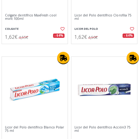
Colgate dentífrico MaxFresh cool
Licor del Polo dentífrico Clorofila 75
mint 100ml
ml
COLGATE
LICOR DEL POLO
1,62€
1,62€
- 64%
- 64%
4,55€
4,50€
Licor del Polo dentí­frico Blanco Polar
Licor del Polo dentífrico Acción3 75
75 ml
ml