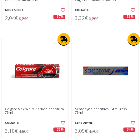
MENTADENT
COLGATE
2,04€
3,32€
- 37%
- 36%
3,24€
5,20€
Colgate Max White Carbón dentífrico
Sensodyne dentífrico Extra Fresh
75ml
75ml
COLGATE
SENSODYNE
3,10€
3,09€
- 35%
- 34%
4,80€
4,70€