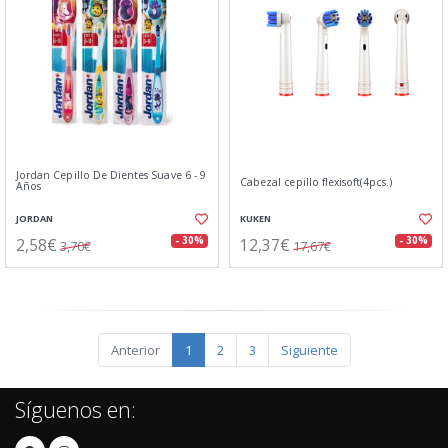
Jordan Cepillo De Dientes Suave 6 - 9
Cabezal cepillo flexisoft(4pcs.)
Años
JORDAN
KUKEN
2,58€
12,37€
- 30%
- 30%
3,70€
17,67€
Anterior
1
2
3
Siguiente
Síguenos en: