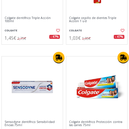
Colgate dentífrico Triple Acción
Colgate cepillo de dientes Triple
100ml
Acción 1 ud
COLGATE
COLGATE
1,45€
1,03€
- 47%
- 47%
2,75€
1,95€
Sensodyne dentífrico Sensibilidad
Colgate dentifrico Protección contra
Encias 75ml
las caries 75ml