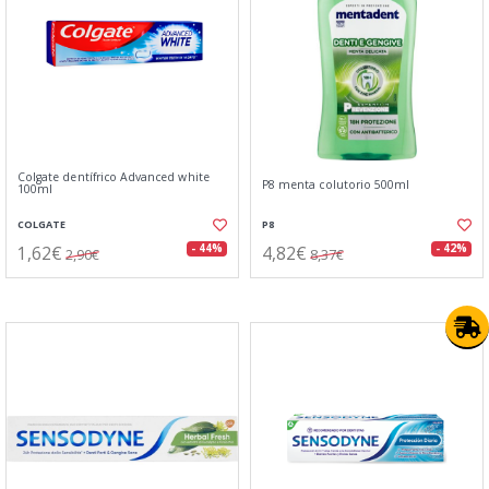
Colgate dentífrico Advanced white
P8 menta colutorio 500ml
100ml
COLGATE
P8
1,62€
4,82€
- 44%
- 42%
2,90€
8,37€