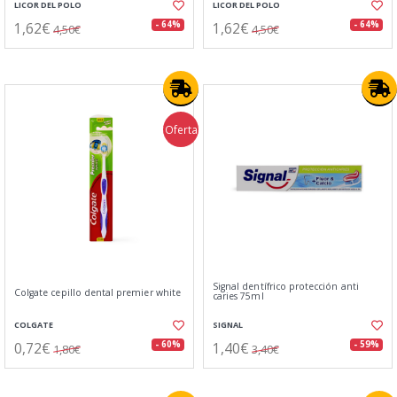
LICOR DEL POLO
LICOR DEL POLO
1,62€
1,62€
- 64%
- 64%
4,50€
4,50€
Oferta
Signal dentífrico protección anti
Colgate cepillo dental premier white
caries 75ml
COLGATE
SIGNAL
0,72€
1,40€
- 60%
- 59%
1,80€
3,40€