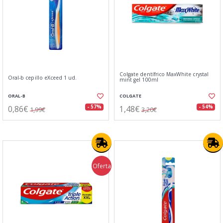
Colgate dentífrico MaxWhite crystal
Oral-b cepillo eXceed 1 ud.
mint gel 100ml
ORAL-B
COLGATE
0,86€
1,48€
- 57%
- 54%
1,99€
3,20€
Oferta