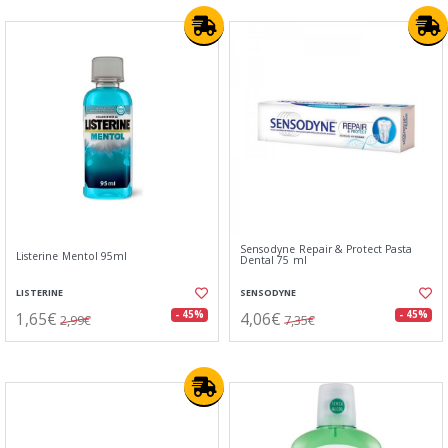
Sensodyne Repair & Protect Pasta
Listerine Mentol 95ml
Dental 75 ml
LISTERINE
SENSODYNE
1,65€
4,06€
- 45%
- 45%
2,99€
7,35€