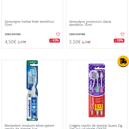
Sensodyne herbal fresh dentifrico
Sensodyne proteccion diaria
75ml
dentifrico 75ml
SENSODYNE
SENSODYNE
4,50€
3,50€
- 42%
- 39%
7,77€
5,74€
Mentadent medium white system
Colgate cepillo de dientes Suave Zig
cepillo de dientes 1un
Zag 2+1 unidades GRATIS