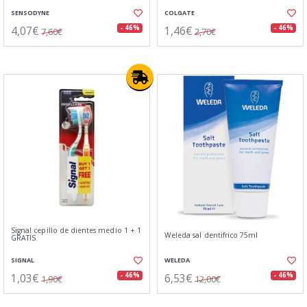
SENSODYNE
COLGATE
4,07€
1,46€
- 46%
- 46%
7,60€
2,70€
Signal cepillo de dientes medio 1 + 1
Weleda sal dentifrico 75ml
GRATIS
SIGNAL
WELEDA
1,03€
6,53€
- 46%
- 46%
1,90€
12,00€