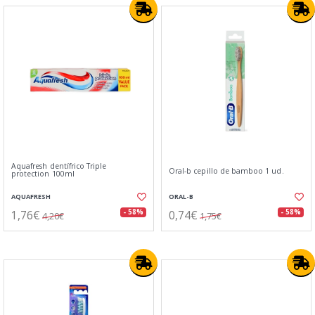
Aquafresh dentífrico Triple
Oral-b cepillo de bamboo 1 ud.
protection 100ml
AQUAFRESH
ORAL-B
1,76€
0,74€
- 58%
- 58%
4,20€
1,75€