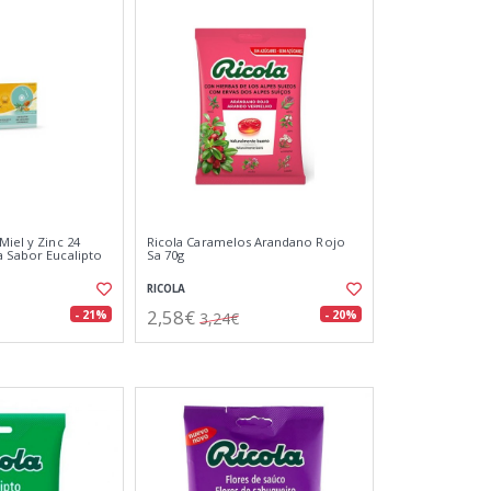
Miel y Zinc 24
Ricola Caramelos Arandano Rojo
a Sabor Eucalipto
Sa 70g
RICOLA
2,58€
- 21%
- 20%
3,24€