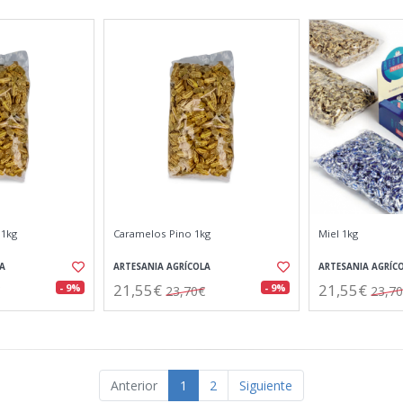
 1kg
Caramelos Pino 1kg
Miel 1kg
A
ARTESANIA AGRÍCOLA
ARTESANIA AGRÍC
21,55€
21,55€
- 9%
- 9%
23,70€
23,7
Anterior
1
2
Siguiente