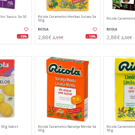
Flor Sauco Sa 50
Ricola Caramelos Hierbas Suizas Sa
Ricola Caramelos 
50 g
RICOLA
RICOLA
2,88€
2,88€
- 19%
- 19%
3,55€
3,50€
 50 g Sabor
Ricola Caramelos Naranja Menta Sa
Ricola Caramelo
50 g
50 g