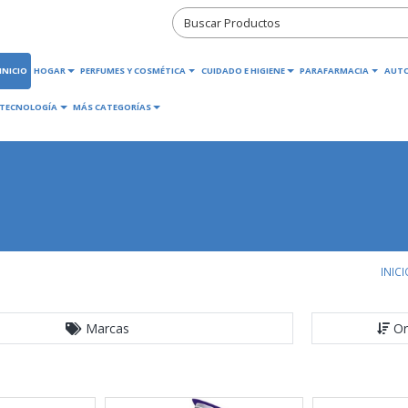
INICIO
HOGAR
PERFUMES Y COSMÉTICA
CUIDADO E HIGIENE
PARAFARMACIA
AUT
TECNOLOGÍA
MÁS CATEGORÍAS
INICI
Marcas
Or