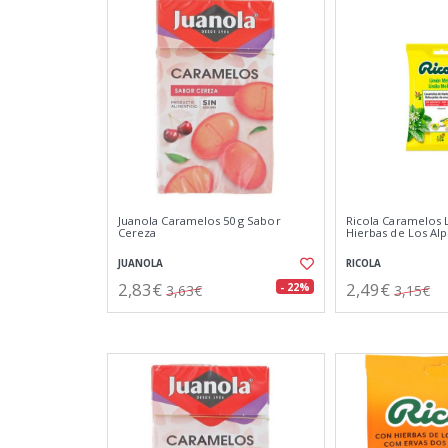
Juanola Caramelos 50 g Sabor
Ricola Caramelos
Cereza
Hierbas de Los Alp
JUANOLA
RICOLA
2,83€
2,49€
- 22%
3,63€
3,15€