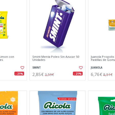
 Limon con
Smint Menta Poleo Sin Azucar 50
Juanola Propolis 
es
Unidades
Pastillas de Gom
SMINT
JUANOLA
2,85€
6,76€
- 21%
- 21%
3,59€
8,51€