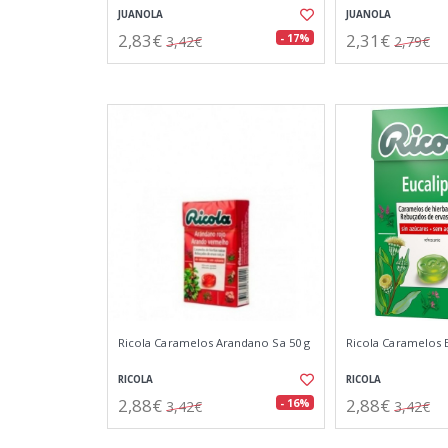
JUANOLA
JUANOLA
2,83€
2,31€
- 17%
3,42€
2,79€
Ricola Caramelos Arandano Sa 50 g
Ricola Caramelos E
RICOLA
RICOLA
2,88€
2,88€
- 16%
3,42€
3,42€