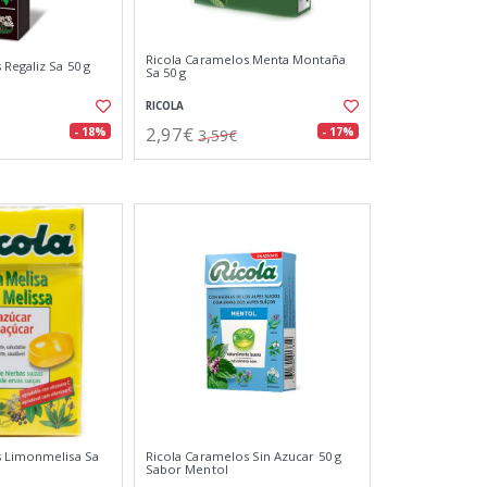
Ricola Caramelos Menta Montaña
Regaliz Sa 50 g
Sa 50 g
RICOLA
2,97€
- 18%
- 17%
3,59€
s Limonmelisa Sa
Ricola Caramelos Sin Azucar 50 g
Sabor Mentol