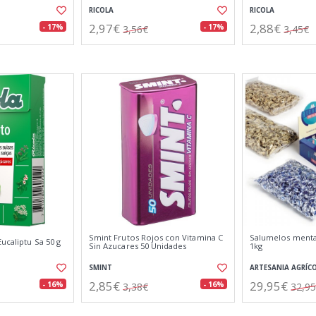
RICOLA
RICOLA
2,97€
2,88€
- 17%
- 17%
3,56€
3,45€
Smint Frutos Rojos con Vitamina C
Salumelos menta,
ucaliptu Sa 50 g
Sin Azucares 50 Unidades
1kg
SMINT
ARTESANIA AGRÍC
2,85€
29,95€
- 16%
- 16%
3,38€
32,9