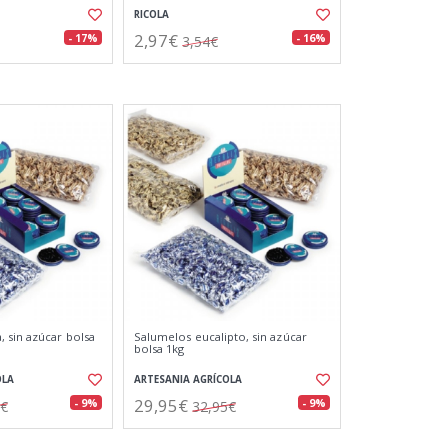
RICOLA
2,97€
- 17%
- 16%
3,54€
 sin azúcar bolsa
Salumelos eucalipto, sin azúcar
bolsa 1kg
OLA
ARTESANIA AGRÍCOLA
29,95€
- 9%
- 9%
5€
32,95€