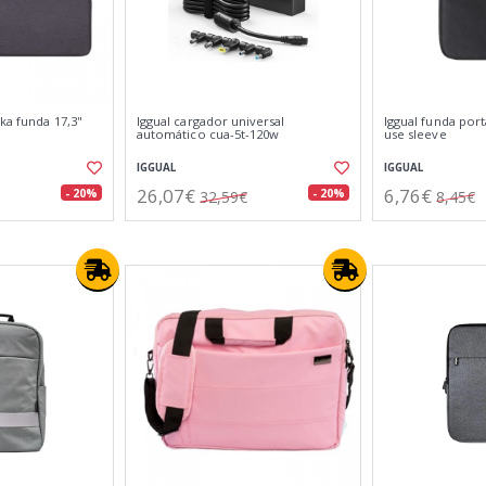
ka funda 17,3"
Iggual cargador universal
Iggual funda port
automático cua-5t-120w
use sleeve
IGGUAL
IGGUAL
26,07€
6,76€
- 20%
- 20%
32,59€
8,45€