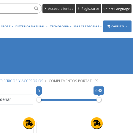
Acceso clientes
Registrarse
Powered by
Translate
 SPORT
DIETÉTICA NATURAL
TECNOLOGÍA
MÁS CATEGORÍAS
CARRITO
ERIFÉRICOS Y ACCESORIOS
COMPLEMENTOS PORTÁTILES
5
648
denar