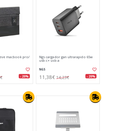
leeve macbook pro/
Ngs cargador gan ultrarapido 65w
usb-c+ usb-a
NGS
11,38€
- 20%
- 20%
9€
14,23€