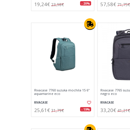
19,24€
57,58€
- 20%
23,98€
71,75€
Rivacase 7760 suzuka mochila 15 6"
Rivacase 7765 suzu
aquamarine eco
negro eco
RIVACASE
RIVACASE
25,61€
33,20€
- 19%
31,79€
41,21€