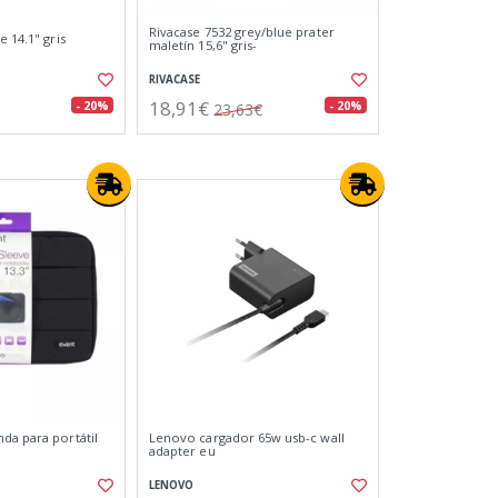
Rivacase 7532 grey/blue prater
e 14.1" gris
maletín 15,6" gris-
RIVACASE
18,91€
- 20%
- 20%
23,63€
da para portátil
Lenovo cargador 65w usb-c wall
adapter eu
LENOVO