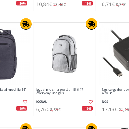
10,84€
6,71€
- 20%
- 19%
13,46€
8,33€
ka xl mochila 16"
Iggual mochila portátil 15.6-17
Ngs cargador por
everyday use gris
45w 3a
IGGUAL
NGS
6,76€
17,13€
- 19%
- 19%
8,39€
21,2