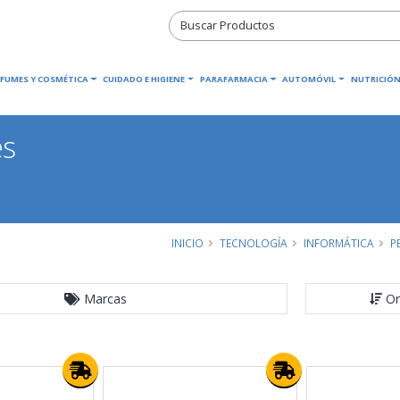
RFUMES Y COSMÉTICA
CUIDADO E HIGIENE
PARAFARMACIA
AUTOMÓVIL
NUTRICIÓN
es
INICIO
TECNOLOGÍA
INFORMÁTICA
P
Marcas
Or