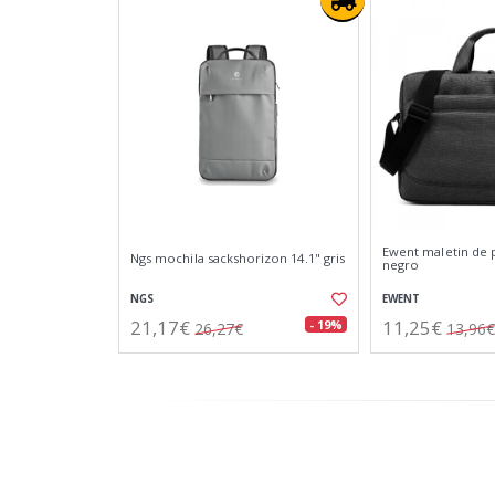
Ewent maletin de p
Ngs mochila sackshorizon 14.1" gris
negro
NGS
EWENT
21,17€
11,25€
- 19%
26,27€
13,96€