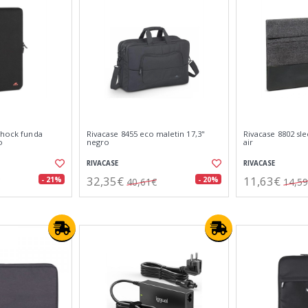
shock funda
Rivacase 8455 eco maletin 17,3"
Rivacase 8802 s
o
negro
air
RIVACASE
RIVACASE
32,35€
11,63€
- 21%
- 20%
40,61€
14,5