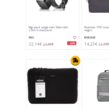
Ngs pack carga usbc 65w+cabl
Rivacase 7707 suzu
1,5m+5 clavij acer
negro
NGS
RIVACASE
22,14€
14,23€
- 20%
27,68€
17,79€