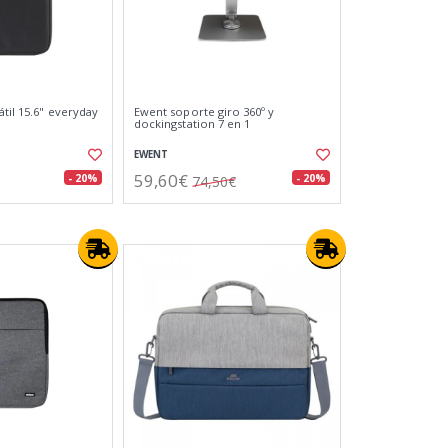
átil 15.6" everyday
Ewent soporte giro 360º y
dockingstation 7 en 1
EWENT
59,60€
- 20%
- 20%
74,50€