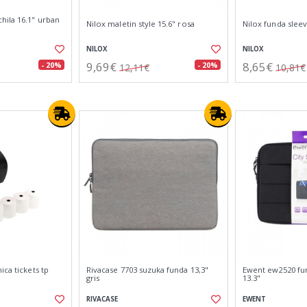
ila 16.1" urban
Nilox maletin style 15.6" rosa
Nilox funda sleev
NILOX
NILOX
9,69€
8,65€
- 20%
- 20%
12,11€
10,81€
ica tickets tp
Rivacase 7703 suzuka funda 13,3"
Ewent ew2520 fun
gris
13.3"
RIVACASE
EWENT