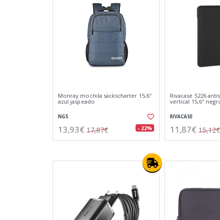
Monray mochila sackscharter 15,6"
Rivacase 5226 anti
azul jaspeado
vertical 15,6" negr
NGS
RIVACASE
13,93€
11,87€
- 22%
17,87€
15,12€