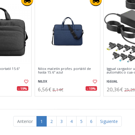
ortatil 15.6"
Nilox maletín profes. portátil de
Iggual cargador u
hasta 15.6" azul
automático cua-
NILOX
IGGUAL
6,56€
20,36€
- 19%
- 19%
8,14€
25,2
Anterior
1
2
3
4
5
6
Siguiente