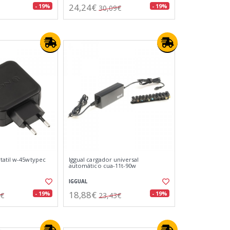
24,24€
- 19%
- 19%
30,09€
tatil w-45wtypec
Iggual cargador universal
automático cua-11t-90w
IGGUAL
18,88€
- 19%
- 19%
6€
23,43€