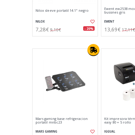
Ewent ew2538 moch
Nilox sleeve portatil 14.1" negro
bussines gris
NILOX
EWENT
7,28€
13,69€
- 20%
9,10€
17,11€
Mars gaming base refrigeracion
Kit impresora térm
portatil mnbc23
easy 80 + 5 rollo
MARS GAMING
IGGUAL