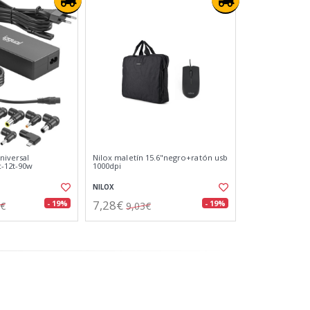
niversal
Nilox maletín 15.6"negro+ratón usb
c-12t-90w
1000dpi
NILOX
7,28€
- 19%
- 19%
6€
9,03€