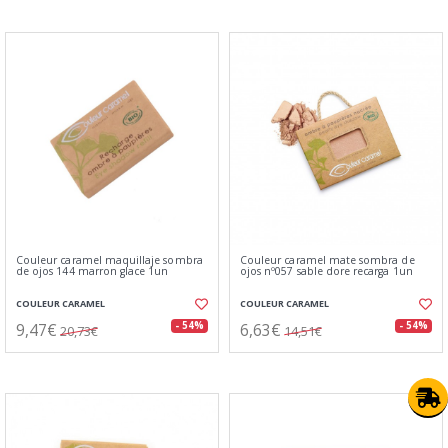
Couleur caramel maquillaje sombra
Couleur caramel mate sombra de
de ojos 144 marron glace 1un
ojos nº057 sable dore recarga 1un
COULEUR CARAMEL
COULEUR CARAMEL
9,47€
6,63€
- 54%
- 54%
20,73€
14,51€