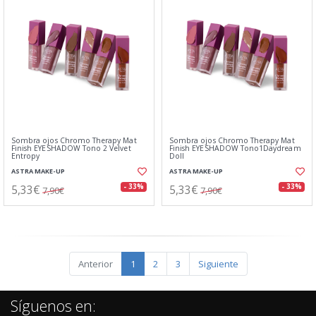
Sombra ojos Chromo Therapy Mat
Sombra ojos Chromo Therapy Mat
Finish EYESHADOW Tono 2 Velvet
Finish EYESHADOW Tono1Daydream
Entropy
Doll
ASTRA MAKE-UP
ASTRA MAKE-UP
5,33€
5,33€
- 33%
- 33%
7,90€
7,90€
Anterior
1
2
3
Siguiente
Síguenos en: