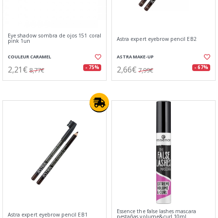
Eye shadow sombra de ojos 151 coral
Astra expert eyebrow pencil EB2
pink 1un
COULEUR CARAMEL
ASTRA MAKE-UP
2,21€
2,66€
- 75%
- 67%
8,77€
7,99€
Essence the false lashes mascara
Astra expert eyebrow pencil EB1
pestañas volume&curl 10ml