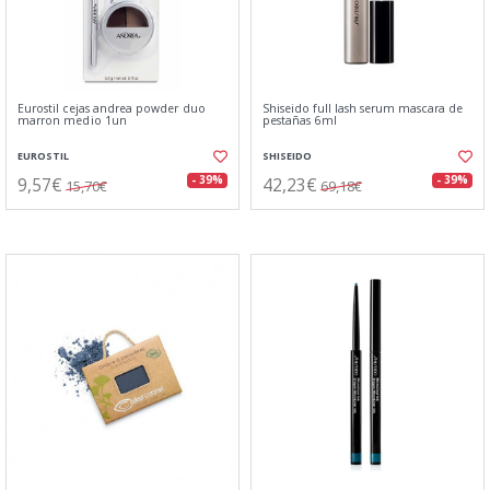
Eurostil cejas andrea powder duo
Shiseido full lash serum mascara de
marron medio 1un
pestañas 6ml
EUROSTIL
SHISEIDO
9,57€
42,23€
- 39%
- 39%
15,70€
69,18€