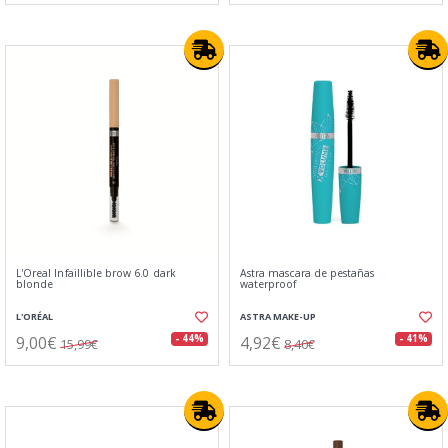
L'Oreal Infaillible brow 6.0 dark
Astra mascara de pestañas
blonde
waterproof
L'ORÉAL
ASTRA MAKE-UP
9,00€
4,92€
- 44%
- 41%
15,99€
8,40€