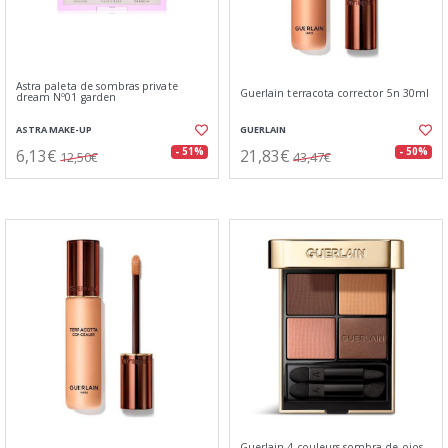
Astra paleta de sombras private
Guerlain terracota corrector 5n 30ml
dream Nº01 garden
ASTRA MAKE-UP
GUERLAIN
6,13€
21,83€
- 51%
- 50%
12,50€
43,47€
Guerlain 4 couleurs sombra de ojos