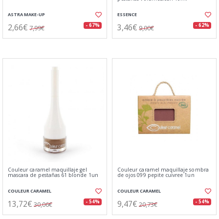
ASTRA MAKE-UP
ESSENCE
2,66€
3,46€
- 67%
- 62%
7,99€
9,00€
Couleur caramel maquillaje gel
Couleur caramel maquillaje sombra
mascara de pestañas 61 blonde 1un
de ojos 099 pepite cuivree 1un
COULEUR CARAMEL
COULEUR CARAMEL
13,72€
9,47€
- 54%
- 54%
30,06€
20,73€