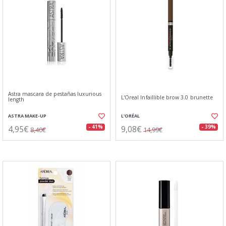
Astra mascara de pestañas luxurious
L'Oreal Infaillible brow 3.0 brunette
length
ASTRA MAKE-UP
L'ORÉAL
4,95€
9,08€
- 41%
- 39%
8,40€
14,99€