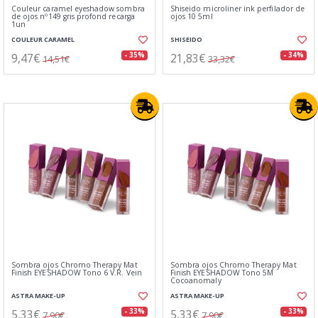
Couleur caramel eyeshadow sombra
Shiseido microliner ink perfilador de
de ojos nº149 gris profond recarga
ojos 10 5ml
1un
COULEUR CARAMEL
SHISEIDO
9,47€
21,83€
- 35%
- 34%
14,51€
33,32€
Sombra ojos Chromo Therapy Mat
Sombra ojos Chromo Therapy Mat
Finish EYESHADOW Tono 6 V.R. Vein
Finish EYESHADOW Tono 5M
Cocoanomaly
ASTRA MAKE-UP
ASTRA MAKE-UP
5,33€
5,33€
- 33%
- 33%
7,90€
7,90€