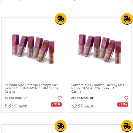
Sombra ojos Chromo Therapy Mat
Sombra ojos Chromo Therapy Mat
Finish EYESHADOW Tono 4M Candy
Finish EYESHADOW Tono 3 A.I.
Catalys
Carma
ASTRA MAKE-UP
ASTRA MAKE-UP
5,33€
5,33€
- 33%
- 33%
7,90€
7,90€