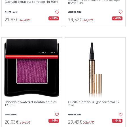
Guerlain terracota corrector 4n 30ml
nº258 1un
GUERLAIN
GUERLAIN
21,83€
39,52€
- 50%
- 49%
43,47€
77,61€
Shiseido powdergel sombra de ojos
Guerlain precious light corrector 02
12 5ml
2ml
SHISEIDO
GUERLAIN
20,03€
29,49€
- 46%
- 44%
36,85€
52,77€