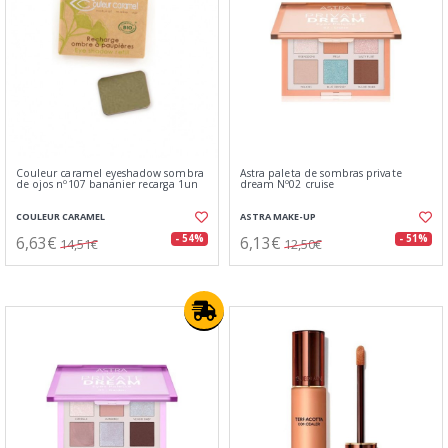
Couleur caramel eyeshadow sombra
Astra paleta de sombras private
de ojos nº107 bananier recarga 1un
dream Nº02 cruise
COULEUR CARAMEL
ASTRA MAKE-UP
6,63€
6,13€
- 54%
- 51%
14,51€
12,50€