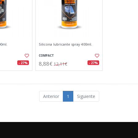
00ml.
Silicona lubricante spray 400ml.
COMPACT
8,88€
- 27%
- 27%
12,11€
Anterior
1
Siguiente