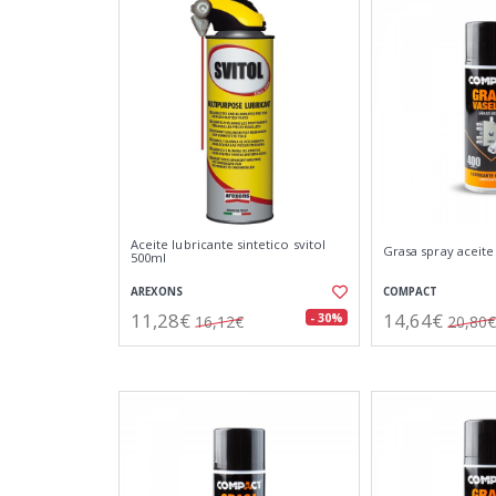
Aceite lubricante sintetico svitol
Grasa spray aceite
500ml
AREXONS
COMPACT
11,28€
14,64€
- 30%
16,12€
20,80€