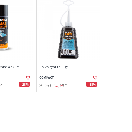
entaria 400ml.
Polvo grafito 50gr.
COMPACT
8,05€
- 28%
- 28%
1€
11,15€