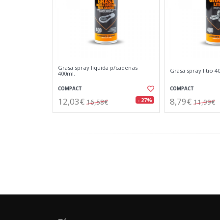
Grasa spray liquida p/cadenas
Grasa spray litio 4
400ml.
COMPACT
COMPACT
12,03€
8,79€
- 27%
16,58€
11,99€