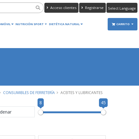
Acceso clientes
Registrarse
Powered by
Translate
OMÓVIL
NUTRICIÓN SPORT
DIETÉTICA NATURAL
CARRITO
CONSUMIBLES DE FERRETERÍA
ACEITES Y LUBRICANTES
8
45
denar