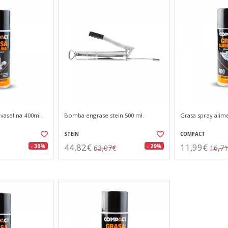
 vaselina 400ml.
Bomba engrase stein 500 ml.
Grasa spray alim
STEIN
COMPACT
44,82€
11,99€
- 30%
- 29%
63,07€
16,7