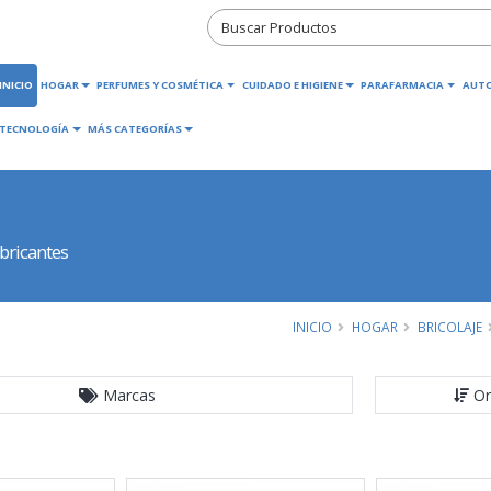
INICIO
HOGAR
PERFUMES Y COSMÉTICA
CUIDADO E HIGIENE
PARAFARMACIA
AUT
TECNOLOGÍA
MÁS CATEGORÍAS
bricantes
INICIO
HOGAR
BRICOLAJE
Marcas
Or