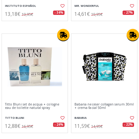
INSTITUTO ESPAÑOL
MR. WONDERFUL
13,18€
14,61€
- 34%
- 27%
19,95€
19,95€
Titto Bluni set de acqua + cologne
Babaria neceser collagen serum 30ml
eau de toilette natural spray
+ crema facial 50ml
TITTO BLUNI
BABARIA
12,88€
11,59€
- 24%
- 22%
16,95€
14,95€