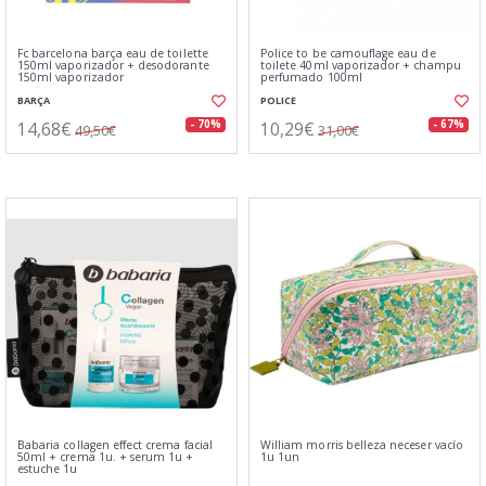
Fc barcelona barça eau de toilette
Police to be camouflage eau de
150ml vaporizador + desodorante
toilete 40ml vaporizador + champu
150ml vaporizador
perfumado 100ml
BARÇA
POLICE
14,68€
10,29€
- 70%
- 67%
49,50€
31,00€
Babaria collagen effect crema facial
William morris belleza neceser vacío
50ml + crema 1u. + serum 1u +
1u 1un
estuche 1u