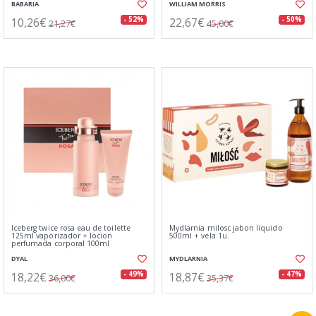
BABARIA
WILLIAM MORRIS
10,26€
22,67€
- 52%
- 50%
21,27€
45,00€
Iceberg twice rosa eau de toilette
Mydlarnia milosc jabon liquido
125ml vaporizador + locion
500ml + vela 1u.
perfumada corporal 100ml
DYAL
MYDLARNIA
18,22€
18,87€
- 49%
- 47%
36,00€
35,37€