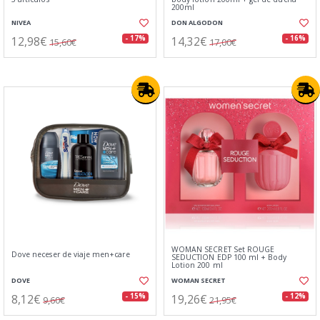
200ml
NIVEA
DON ALGODON
12,98€
14,32€
- 17%
- 16%
15,60€
17,00€
WOMAN SECRET Set ROUGE
Dove neceser de viaje men+care
SEDUCTION EDP 100 ml + Body
Lotion 200 ml
DOVE
WOMAN SECRET
8,12€
19,26€
- 15%
- 12%
9,60€
21,95€