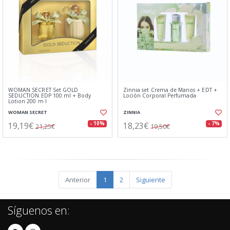
WOMAN SECRET Set GOLD
Zinnia set Crema de Manos + EDT +
SEDUCTION EDP 100 ml + Body
Loción Corporal Perfumada
Lotion 200 m l
WOMAN SECRET
ZINNIA
19,19€
18,23€
- 10%
- 7%
21,25€
19,50€
Anterior
1
2
Siguiente
Síguenos en: