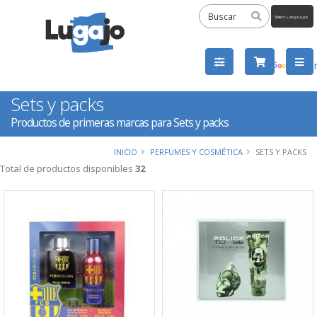
Powered
by
Tra
Sets y packs
Productos de primeras marcas para Sets y packs
INICIO
PERFUMES Y COSMÉTICA
SETS Y PACKS
Total de productos disponibles
32