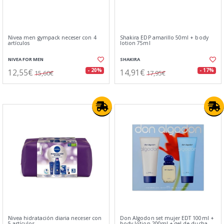
Nivea men gympack neceser con 4
Shakira EDP amarillo 50ml + body
artículos
lotion 75ml
NIVEA FOR MEN
SHAKIRA
12,55€
14,91€
- 20%
- 17%
15,60€
17,95€
Nivea hidratación diaria neceser con
Don Algodon set mujer EDT 100ml +
5 artículos
body lotion 200ml + gel de ducha