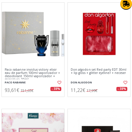
Paco rabanne invictus victory elixir
Don algodon set Red party EDT 30ml
eau de parfum 100ml vaporizador +
+ lip gloss + glitter eyeliner + neceser
desodorant 150ml vaporizador +
miniatura 10ml
PACO RABANNE
DON ALGODON
93,61€
11,22€
- 38%
- 38%
151,65€
17,99€