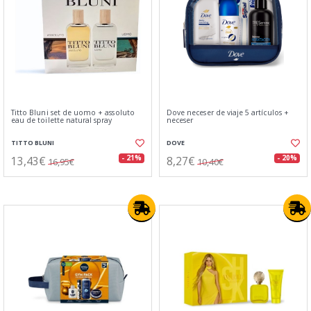
Titto Bluni set de uomo + assoluto
Dove neceser de viaje 5 artículos +
eau de toilette natural spray
neceser
TITTO BLUNI
DOVE
13,43€
8,27€
- 21%
- 20%
16,95€
10,40€