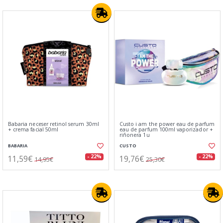
Babaria neceser retinol serum 30ml
Custo i am the power eau de parfum
+ crema facial 50ml
eau de parfum 100ml vaporizador +
riñonera 1u
BABARIA
CUSTO
11,59€
19,76€
- 22%
- 22%
14,95€
25,30€