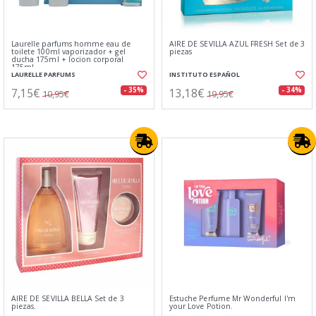
Laurelle parfums homme eau de
AIRE DE SEVILLA AZUL FRESH Set de 3
toilete 100ml vaporizador + gel
piezas
ducha 175ml + locion corporal
175ml
LAURELLE PARFUMS
INSTITUTO ESPAÑOL
7,15€
13,18€
- 35%
- 34%
10,95€
19,95€
AIRE DE SEVILLA BELLA Set de 3
Estuche Perfume Mr Wonderful I'm
piezas.
your Love Potion.