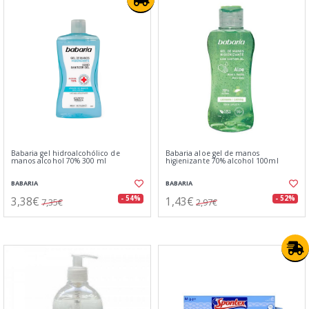
Babaria gel hidroalcohólico de
Babaria aloe gel de manos
manos alcohol 70% 300 ml
higienizante 70% alcohol 100ml
BABARIA
BABARIA
3,38€
1,43€
- 54%
- 52%
7,35€
2,97€