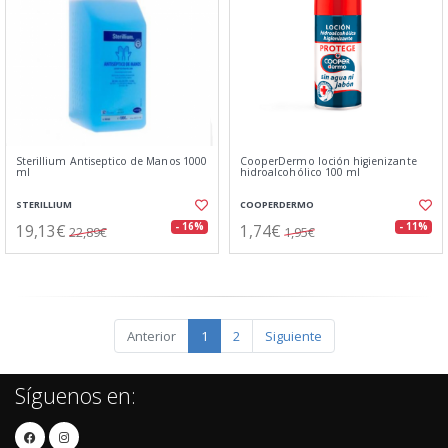
Sterillium Antiseptico de Manos 1000
CooperDermo loción higienizante
ml
hidroalcohólico 100 ml
STERILLIUM
COOPERDERMO
19,13€
1,74€
- 16%
- 11%
22,89€
1,95€
Anterior
1
2
Siguiente
Síguenos en: