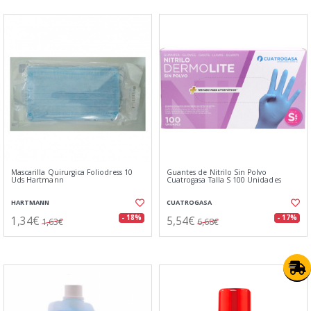
Mascarilla Quirurgica Foliodress 10
Guantes de Nitrilo Sin Polvo
Uds Hartmann
Cuatrogasa Talla S 100 Unidades
HARTMANN
CUATROGASA
1,34€
5,54€
- 18%
- 17%
1,63€
6,68€