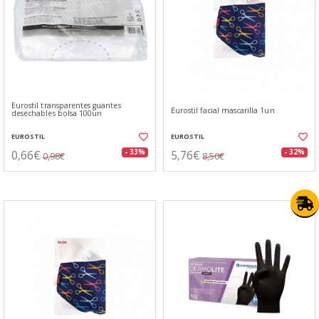
Eurostil transparentes guantes
Eurostil facial mascarilla 1un
desechables bolsa 100un
EUROSTIL
EUROSTIL
0,66€
5,76€
- 33%
- 32%
0,98€
8,50€