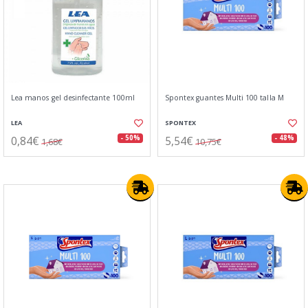
Lea manos gel desinfectante 100ml
Spontex guantes Multi 100 talla M
LEA
SPONTEX
0,84€
5,54€
- 50%
- 48%
1,68€
10,75€