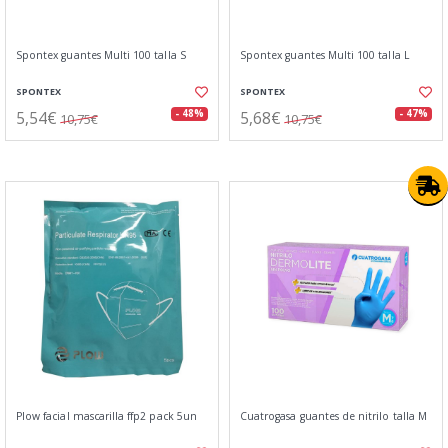
Spontex guantes Multi 100 talla S
Spontex guantes Multi 100 talla L
SPONTEX
SPONTEX
5,54€
5,68€
- 48%
- 47%
10,75€
10,75€
Plow facial mascarilla ffp2 pack 5un
Cuatrogasa guantes de nitrilo talla M