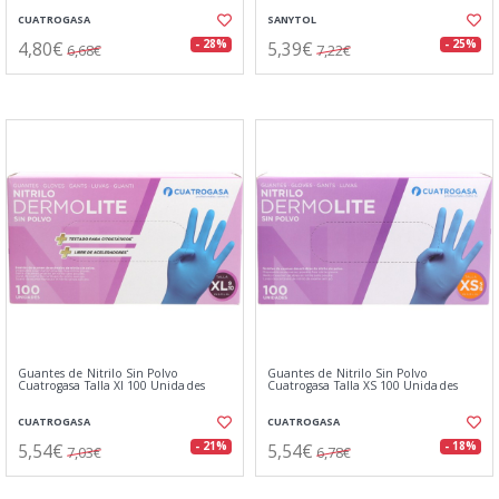
CUATROGASA
SANYTOL
4,80€
5,39€
- 28%
- 25%
6,68€
7,22€
Guantes de Nitrilo Sin Polvo
Guantes de Nitrilo Sin Polvo
Cuatrogasa Talla Xl 100 Unidades
Cuatrogasa Talla XS 100 Unidades
CUATROGASA
CUATROGASA
5,54€
5,54€
- 21%
- 18%
7,03€
6,78€