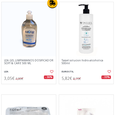
LEA GEL LIMPIAMANOS DOSIFICADOR
Tassel solucion hidro-alcoholica
SOFT & CARE 500 ML
500ml
LEA
EUROSTIL
3,05€
5,82€
- 36%
- 33%
4,80€
8,70€