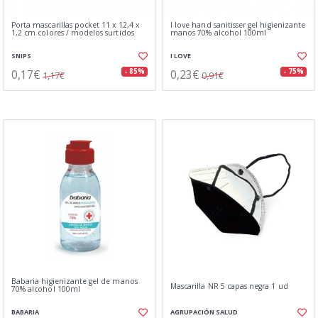
Porta mascarillas pocket 11 x 12,4 x
I love hand sanitisser gel higienizante
1,2 cm colores / modelos surtidos
manos 70% alcohol 100ml
SNIPS
I LOVE
0,17€
0,23€
- 85%
- 75%
1,17€
0,91€
Babaria higienizante gel de manos
Mascarilla NR 5 capas negra 1 ud
70% alcohol 100ml
BABARIA
AGRUPACIÓN SALUD