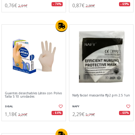
0,76€
0,87€
- 74%
- 69%
2,91€
2,80€
Guantes desechables Látex con Polvo
Nafy facial mascarilla ffp2 pm 2.5 1un
Talla S 10 unidades
SIGAL
NAFY
1,18€
2,29€
- 64%
- 60%
3,26€
5,79€