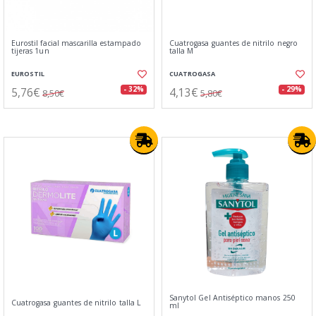
Eurostil facial mascarilla estampado
Cuatrogasa guantes de nitrilo negro
tijeras 1un
talla M
EUROSTIL
CUATROGASA
5,76€
4,13€
- 32%
- 29%
8,50€
5,80€
Sanytol Gel Antiséptico manos 250
Cuatrogasa guantes de nitrilo talla L
ml