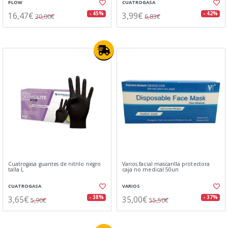
PLOW
CUATROGASA
16,47€
3,99€
- 45%
- 42%
30,00€
6,83€
Cuatrogasa guantes de nitrilo negro
Varios facial mascarilla protectora
talla L
caja no medical 50un
CUATROGASA
VARIOS
3,65€
35,00€
- 38%
- 37%
5,90€
55,50€