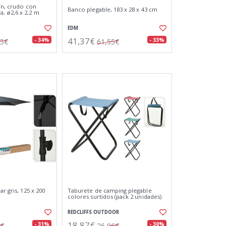
ín, crudo con
Banco plegable, 183 x 28 x 43 cm
, ø2,6 x 2,2 m
EDM
41,37€
- 34%
- 33%
15€
61,55€
ar gris, 125 x 200
Taburete de camping plegable
colores surtidos (pack 2 unidades)
REDCLIFFS OUTDOOR
18,87€
- 31%
- 30%
8€
26,96€