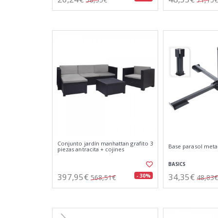
Conjunto jardín manhattan grafito 3
Base parasol metal
piezas antracita + cojines
BASICS
397,95€
34,35€
- 30%
568,51€
48,83€