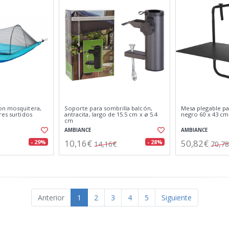
on mosquitera,
Soporte para sombrilla balcón,
Mesa plegable pa
res surtidos
antracita, largo de 15.5 cm x ø 5.4
negro 60 x 43 cm
cm
AMBIANCE
AMBIANCE
10,16€
50,82€
- 29%
- 28%
14,16€
70,7
Anterior
1
2
3
4
5
Siguiente