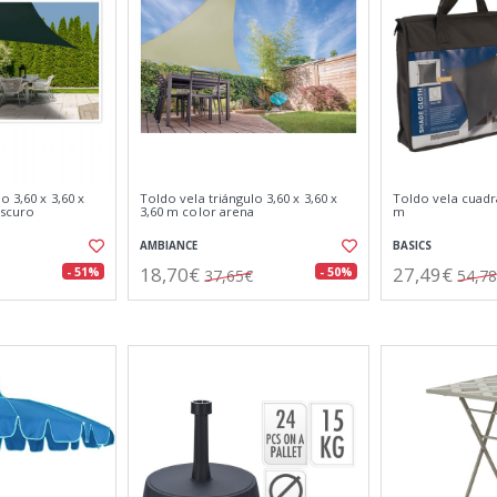
o 3,60 x 3,60 x
Toldo vela triángulo 3,60 x 3,60 x
Toldo vela cuadra
oscuro
3,60 m color arena
m
AMBIANCE
BASICS
18,70€
27,49€
- 51%
- 50%
37,65€
54,7