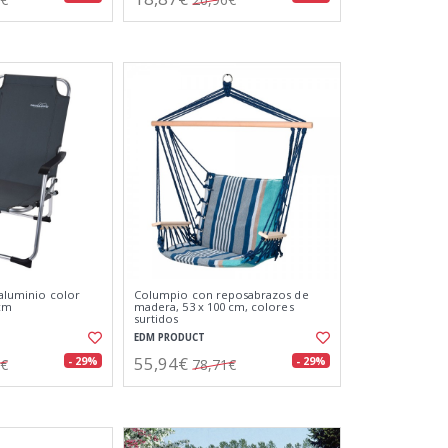
 aluminio color
Columpio con reposabrazos de
 cm
madera, 53 x 100 cm, colores
surtidos
EDM PRODUCT
55,94€
- 29%
- 29%
3€
78,71€