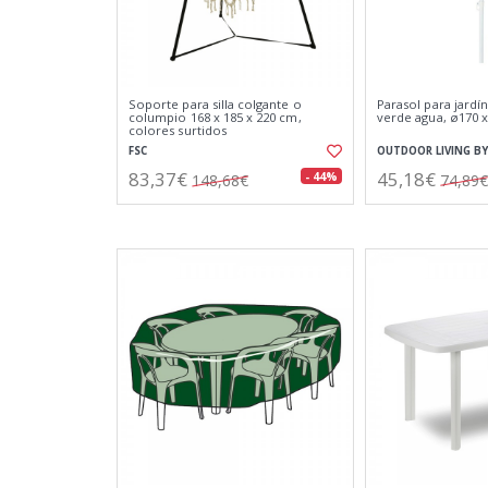
Soporte para silla colgante o
Parasol para jardín
columpio 168 x 185 x 220 cm,
verde agua, ø170 
colores surtidos
FSC
OUTDOOR LIVING BY
83,37€
45,18€
- 44%
148,68€
74,89€