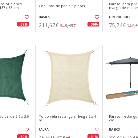
 color blanco
Parasol para jard
Conjunto de jardín 3 piezas
 137 x 85 cm
mango de madera
BASICS
EDM PRODUCT
211,67€
75,74€
- 37%
- 36%
328,89€
114,
o verde 3,6 x 3,6
Toldo vela rectangular beige 3 x 4
Parasol rectangul
m
cm
FAURA
BASICS
46,69€
33,80€
- 32%
- 31%
67,54€
48,6