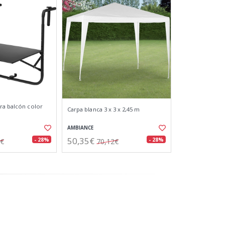
ra balcón color
Carpa blanca 3 x 3 x 2,45 m
AMBIANCE
50,35€
- 28%
- 28%
8€
70,12€