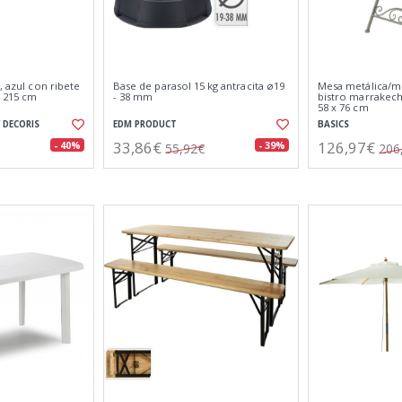
, azul con ribete
Base de parasol 15 kg antracita ø19
Mesa metálica/m
x 215 cm
- 38 mm
bistro marrakech
58 x 76 cm
 DECORIS
EDM PRODUCT
BASICS
33,86€
126,97€
- 40%
- 39%
55,92€
206