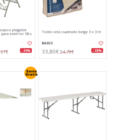
osaico plegable
Toldo vela cuadrado beige 3 x 3 m
 para exterior 58 x
BASICS
33,80€
- 39%
- 38%
,57€
54,78€
Envío
Gratis