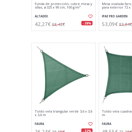
Funda de protección, cubre mesa y
Mesa ovalada faro
sillas, ø325 x 90 cm, 100 g/m²
para exterior 72 x
ALTADEX
IPAE PRO GARDEN
42,27€
53,09€
- 38%
68,42€
83,84€
Toldo vela triangular verde 3,6 x 3,6
Toldo vela cuadrad
x 3,6 m
m
FAURA
FAURA
26,24€
48,55€
- 32%
38,55€
71,15€