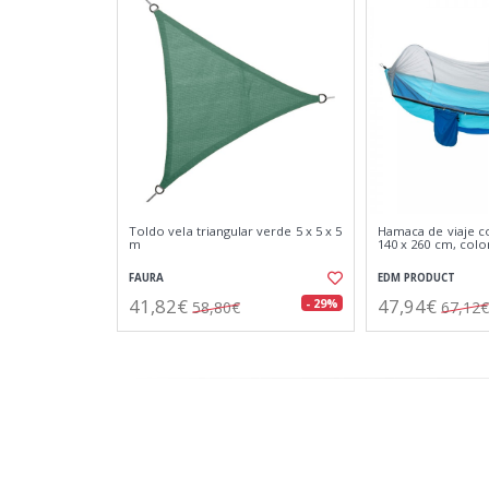
Toldo vela triangular verde 5 x 5 x 5
Hamaca de viaje c
m
140 x 260 cm, colo
FAURA
EDM PRODUCT
41,82€
47,94€
- 29%
58,80€
67,12€