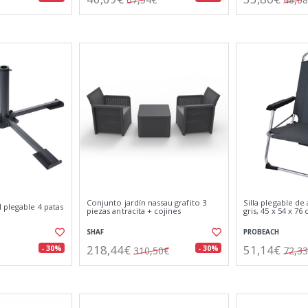
Conjunto jardín nassau grafito 3
Silla plegable de
 plegable 4 patas
piezas antracita + cojines
gris, 45 x 54 x 76
SHAF
PROBEACH
218,44€
51,14€
- 30%
- 30%
310,50€
72,3