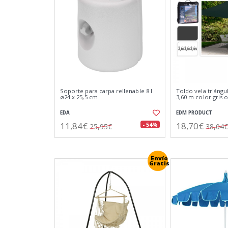
Soporte para carpa rellenable 8 l
Toldo vela triángul
ø24 x 25,5 cm
3,60 m color gris 
EDA
EDM PRODUCT
11,84€
18,70€
- 54%
25,95€
38,04€
Envío
Gratis