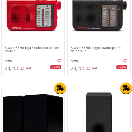
Aiwa rs-55/rd roja / radio portátil de
Aiwa rs-55/bk negro / radio portátil
bolsillo
de bolsillo
AIWA
AIWA
24,20€
24,20€
- 25%
- 25%
32,29€
32,29€