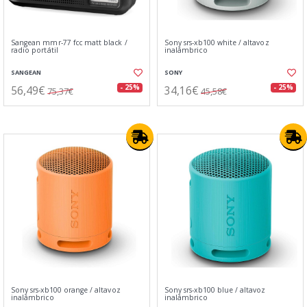
Sangean mmr-77 fcc matt black /
Sony srs-xb100 white / altavoz
radio portátil
inalámbrico
SANGEAN
SONY
56,49€
34,16€
- 25%
- 25%
75,37€
45,58€
Sony srs-xb100 orange / altavoz
Sony srs-xb100 blue / altavoz
inalámbrico
inalámbrico