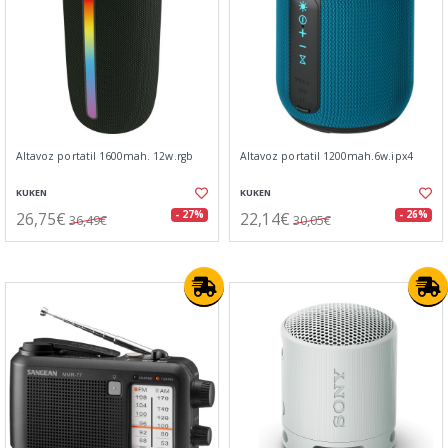
Altavoz portatil 1600mah. 12w.rgb
Altavoz portatil 1200mah.6w.ipx4
KUKEN
KUKEN
26,75€
22,14€
- 27%
- 26%
36,49€
30,05€