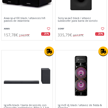
Aiwa sp-a100 black / altavoces hifi
Sony sa-sw3 black / altavoz
pasivos de estantería
subwoofer para barra de sonido
AIWA
SONY
157,78€
335,79€
- 25%
- 25%
210,50€
447,97€
Lg sc9s black / barra de sonido con
Lg rnc9 dj black / altavoz de fiesta &
subwoofer inalámbrico 400w 3.1.3ch
karaoke