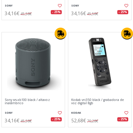
SONY
SONY
34,16€
34,16€
- 25%
- 25%
45,58€
45,58€
Sony srs-xb100 black / altavoz
Kodak vrc350 black / grabadora de
inalámbrico
voz digital 8gb
SONY
KODAK
34,16€
52,68€
- 25%
- 25%
45,58€
70,28€