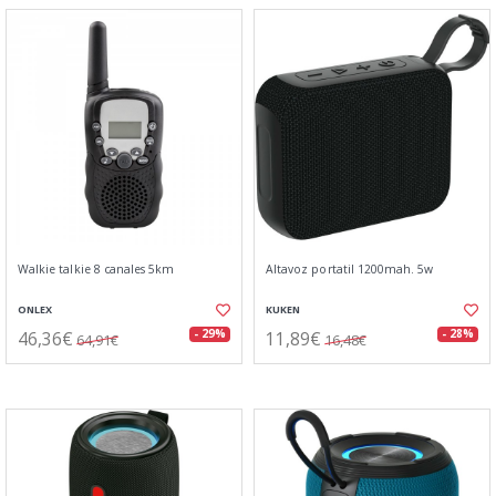
Walkie talkie 8 canales 5km
Altavoz portatil 1200mah. 5w
ONLEX
KUKEN
46,36€
11,89€
- 29%
- 28%
64,91€
16,48€