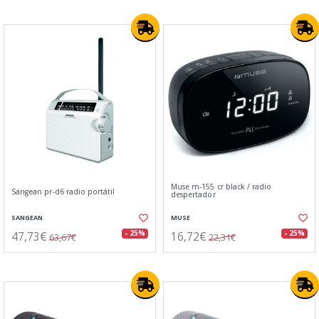
Muse m-155 cr black / radio
Sangean pr-d6 radio portátil
despertador
SANGEAN
MUSE
47,73€
16,72€
- 25%
- 25%
63,67€
22,31€