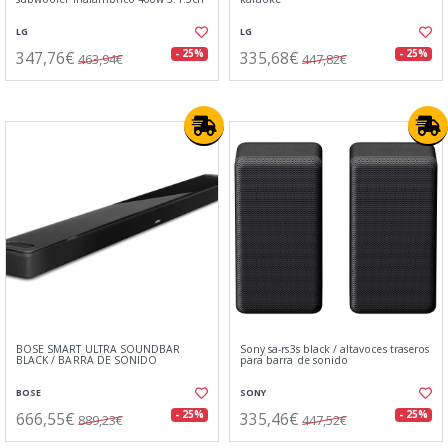
LG
LG
347,76€
335,68€
- 25%
- 25%
463,94€
447,82€
BOSE SMART ULTRA SOUNDBAR
Sony sa-rs3s black / altavoces traseros
BLACK / BARRA DE SONIDO
para barra de sonido
BOSE
SONY
666,55€
335,46€
- 25%
- 25%
889,23€
447,52€