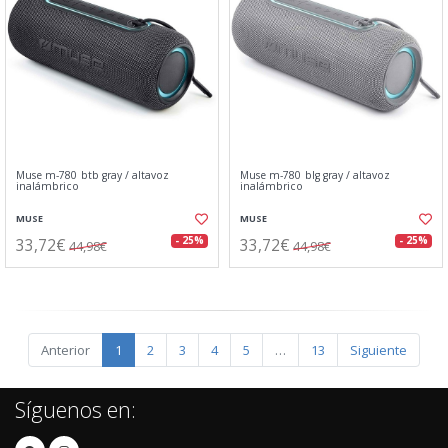
Muse m-780 btb gray / altavoz
Muse m-780 blg gray / altavoz
inalámbrico
inalámbrico
MUSE
MUSE
33,72€
33,72€
- 25%
- 25%
44,98€
44,98€
Anterior
1
2
3
4
5
…
13
Siguiente
Síguenos en: