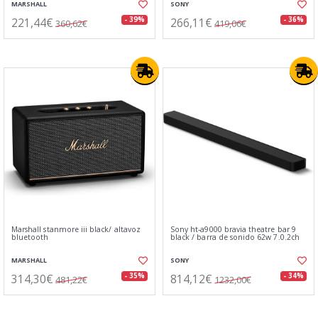
MARSHALL
SONY
221,44€
266,11€
- 39%
- 36%
360,62€
419,06€
Marshall stanmore iii black/ altavoz
Sony ht-a9000 bravia theatre bar 9
bluetooth
black / barra de sonido 62w 7.0.2ch
MARSHALL
SONY
314,30€
814,12€
- 35%
- 34%
481,22€
1232,00€