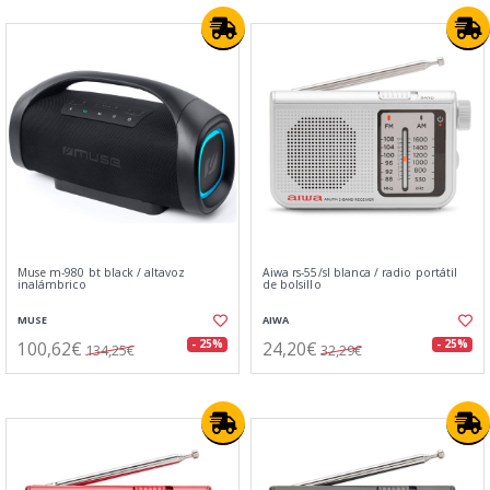
Muse m-980 bt black / altavoz
Aiwa rs-55/sl blanca / radio portátil
inalámbrico
de bolsillo
MUSE
AIWA
100,62€
24,20€
- 25%
- 25%
134,25€
32,29€