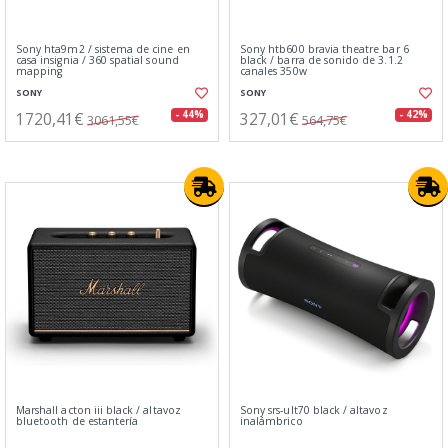
Sony hta9m2 / sistema de cine en
Sony htb600 bravia theatre bar 6
casa insignia / 360 spatial sound
black / barra de sonido de 3.1.2
mapping
canales 350w
SONY
SONY
1720,41€
327,01€
- 44%
- 42%
3061,55€
564,75€
Marshall acton iii black / altavoz
Sony srs-ult70 black / altavoz
bluetooth de estantería
inalámbrico