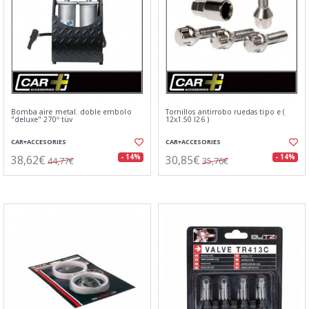
Bomba aire metal. doble embolo
Tornillos antirrobo ruedas tipo e (
"deluxe" 270º tüv
12x1.50 l26 )
CAR+ACCESORIES
CAR+ACCESORIES
38,62€
30,85€
- 14%
- 14%
44,77€
35,76€