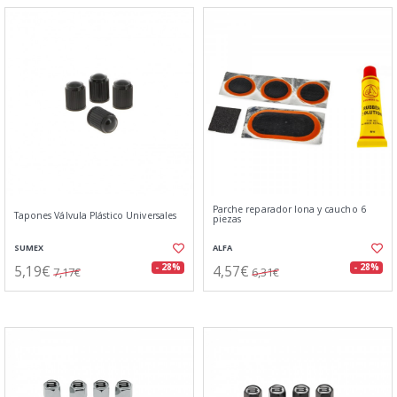
Parche reparador lona y caucho 6
Tapones Válvula Plástico Universales
piezas
SUMEX
ALFA
5,19€
4,57€
- 28%
- 28%
7,17€
6,31€