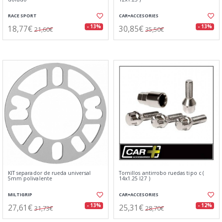
RACE SPORT
CAR+ACCESORIES
18,77€
30,85€
- 13%
- 13%
21,60€
35,50€
KIT separador de rueda universal
Tornillos antirrobo ruedas tipo c (
5mm polivalente
14x1.25 l27 )
MILTIGRIP
CAR+ACCESORIES
27,61€
25,31€
- 13%
- 12%
31,73€
28,70€