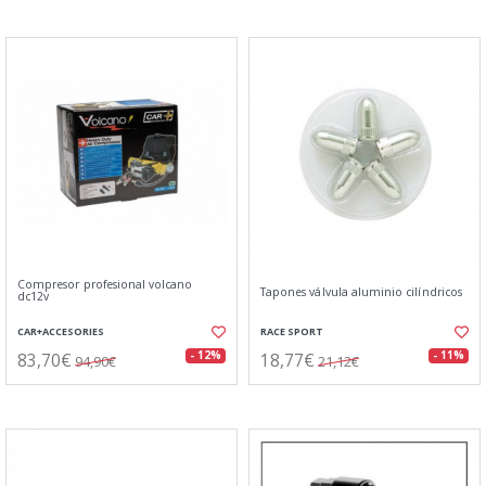
Compresor profesional volcano
Tapones válvula aluminio cilíndricos
dc12v
CAR+ACCESORIES
RACE SPORT
83,70€
18,77€
- 12%
- 11%
94,90€
21,12€