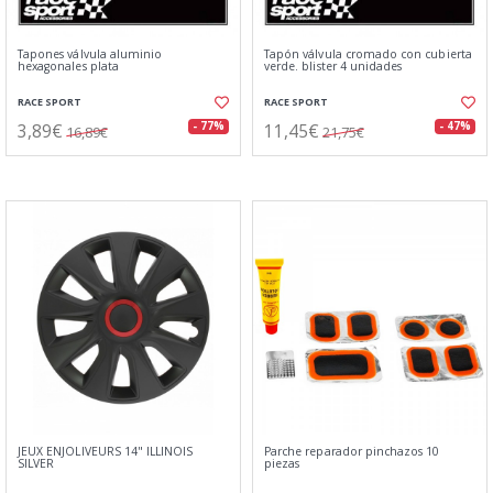
Tapones válvula aluminio
Tapón válvula cromado con cubierta
hexagonales plata
verde. blister 4 unidades
RACE SPORT
RACE SPORT
3,89€
11,45€
- 77%
- 47%
16,89€
21,75€
JEUX ENJOLIVEURS 14" ILLINOIS
Parche reparador pinchazos 10
SILVER
piezas