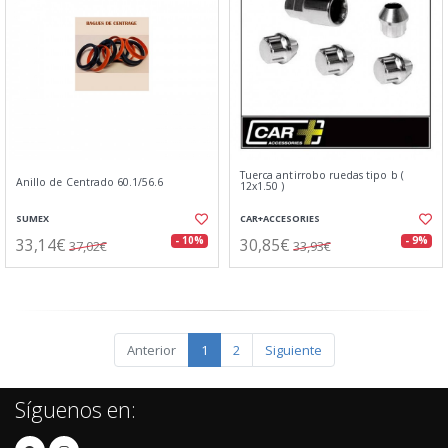
Tuerca antirrobo ruedas tipo b (
Anillo de Centrado 60.1/56.6
12x1.50 )
SUMEX
CAR+ACCESORIES
33,14€
30,85€
- 10%
- 9%
37,02€
33,93€
Anterior
1
2
Siguiente
Síguenos en: