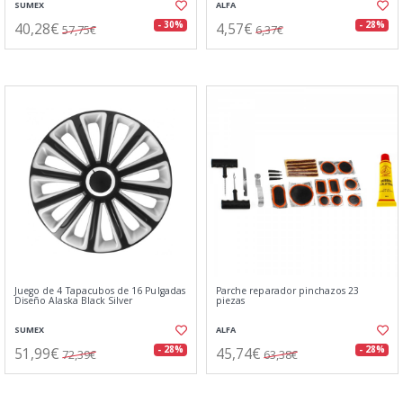
SUMEX
ALFA
40,28€
4,57€
- 30%
- 28%
57,75€
6,37€
Juego de 4 Tapacubos de 16 Pulgadas
Parche reparador pinchazos 23
Diseño Alaska Black Silver
piezas
SUMEX
ALFA
51,99€
45,74€
- 28%
- 28%
72,39€
63,38€