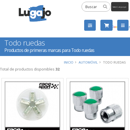
Powered
by
Tra
Todo ruedas
Productos de primeras marcas para Todo ruedas
INICIO
AUTOMÓVIL
TODO RUEDAS
Total de productos disponibles
32