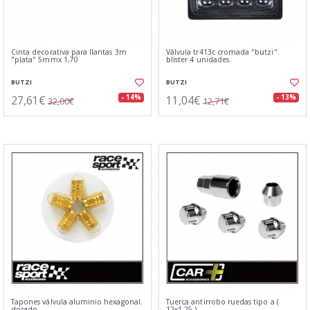
Cinta decorativa para llantas 3m
Válvula tr413c cromada "butzi".
"plata" 5mmx 1,70
blíster 4 unidades.
BUTZI
BUTZI
27,61€
11,04€
- 14%
- 13%
32,00€
12,71€
Tapones válvula aluminio hexagonal.
Tuerca antirrobo ruedas tipo a (
dorado
12x1.25 )