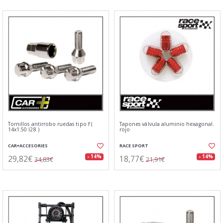
Tornillos antirrobo ruedas tipo f (
Tapones válvula aluminio hexagonal.
14x1.50 l28 )
rojo
CAR+ACCESORIES
RACE SPORT
29,82€
18,77€
- 14%
- 14%
34,83€
21,91€