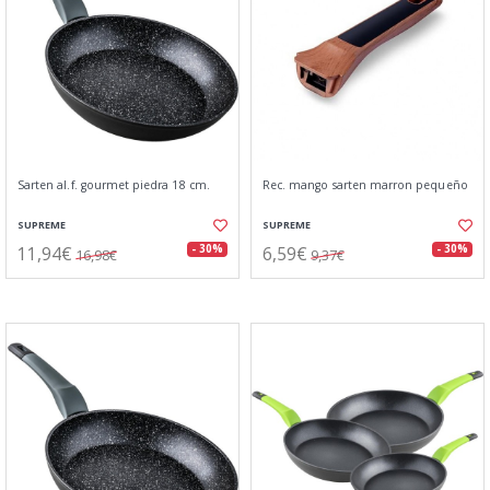
Sarten al.f. gourmet piedra 18 cm.
Rec. mango sarten marron pequeño
SUPREME
SUPREME
11,94€
6,59€
- 30%
- 30%
16,98€
9,37€