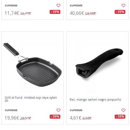
SUPREME
SUPREME
11,74€
40,66€
- 30%
- 30%
16,77€
58,08€
Grill al.fund. m/abat.sup.raya xylan
Rec. mango sarten negro pequeño
20
SUPREME
SUPREME
19,96€
4,61€
- 30%
- 30%
28,51€
6,58€