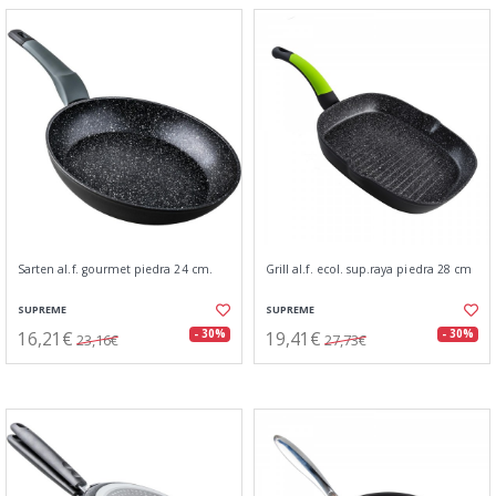
Sarten al.f. gourmet piedra 24 cm.
Grill al.f. ecol. sup.raya piedra 28 cm
SUPREME
SUPREME
16,21€
19,41€
- 30%
- 30%
23,16€
27,73€