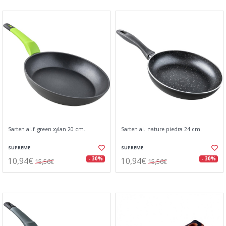
Sarten al.f. green xylan 20 cm.
Sarten al. nature piedra 24 cm.
SUPREME
SUPREME
10,94€
10,94€
- 30%
- 30%
15,56€
15,56€