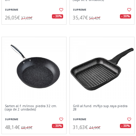
SUPREME
SUPREME
26,05€
35,47€
- 30%
- 30%
37,03€
50,42€
Sarten al.f. m/inox. piedra 32 cm.
Grill al.fund. m/fijo sup.raya piedra
(caja de 2 unidades)
28
SUPREME
SUPREME
48,14€
31,63€
- 30%
- 30%
68,43€
44,96€