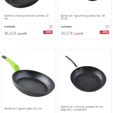
Sarten al.fund.premium piedra 32
Sarten al.f. gourmet piedra 3pc.18-
cm.
22-26
SUPREME
SUPREME
46,62€
38,37€
- 30%
- 30%
66,60€
54,81€
Sarten al.f. m/inox. piedra 28 cm.
Sarten al.f. green xylan 22 cm.
(caja de 2 unidades)