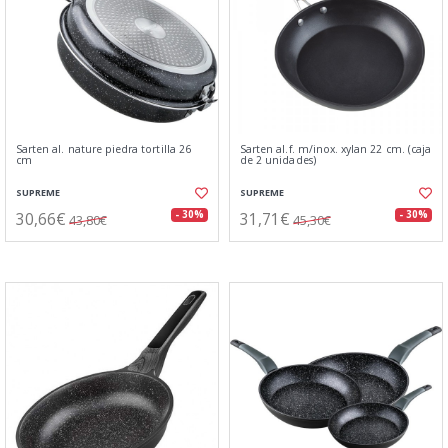
Sarten al. nature piedra tortilla 26
Sarten al.f. m/inox. xylan 22 cm. (caja
cm
de 2 unidades)
SUPREME
SUPREME
30,66€
31,71€
- 30%
- 30%
43,80€
45,30€