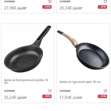
SUPREME
SUPREME
27,98€
20,24€
- 30%
- 30%
39,98€
28,92€
Sarten al.fund.premium piedra 18
Sarten al.f. gourmet xylan 18 cm.
cm.
SUPREME
SUPREME
20,24€
11,94€
- 30%
- 30%
28,92€
17,06€