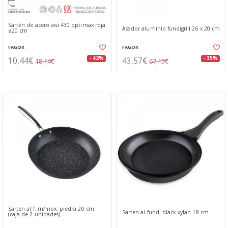
Sartén de acero aisi 430 optimax roja
Asador aluminio fundigrill 26 x 20 cm
ø20 cm
FAGOR
FAGOR
10,44€
43,57€
- 42%
- 35%
18,14€
67,15€
Sarten al.f. m/inox. piedra 20 cm.
Sarten al.fund. black xylan 18 cm.
(caja de 2 unidades)