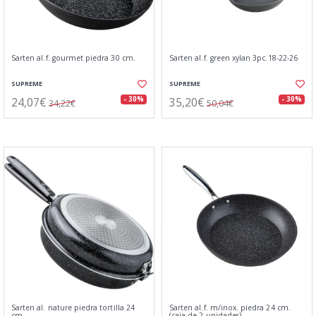
Sarten al.f. gourmet piedra 30 cm.
Sarten al.f. green xylan 3pc.18-22-26
SUPREME
SUPREME
24,07€
35,20€
- 30%
- 30%
34,22€
50,04€
Sarten al. nature piedra tortilla 24
Sarten al.f. m/inox. piedra 24 cm.
cm
(caja de 2 unidades)