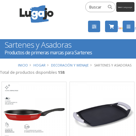
Powered
by
Tra
Sartenes y Asadoras
Productos de primeras marcas para Sartenes
INICIO
HOGAR
DECORACIÓN Y MENAJE
SARTENES Y ASADORAS
Total de productos disponibles
158