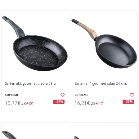
Sarten al.f. gourmet piedra 28 cm.
Sarten al.f. gourmet xylan 24 cm.
SUPREME
SUPREME
19,77€
16,21€
- 30%
- 30%
28,10€
23,04€