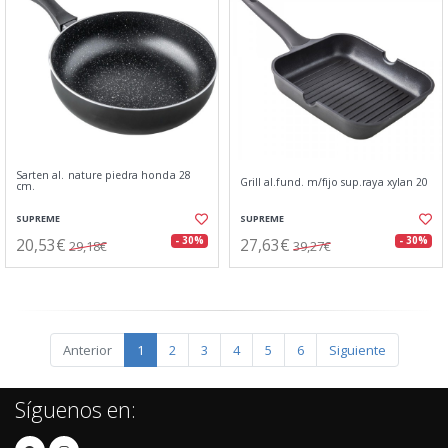
Sarten al. nature piedra honda 28
Grill al.fund. m/fijo sup.raya xylan 20
cm.
SUPREME
SUPREME
20,53€
27,63€
- 30%
- 30%
29,18€
39,27€
Anterior
1
2
3
4
5
6
Siguiente
Síguenos en: