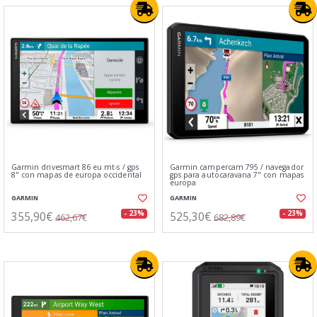
Garmin drivesmart 86 eu mt-s / gps
Garmin campercam 795 / navegador
8" con mapas de europa occidental
gps para autocaravana 7" con mapas
europa
GARMIN
GARMIN
355,90€
525,30€
- 23%
- 23%
462,67€
682,89€