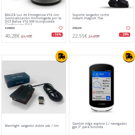
BALIZA Luz de Emergencia V16 con
Soporte cargador coche
Geolocalización Homologada por la
inalam.magnet.15w
DGT Baliza V16 SIM Incorporada
Clasificación IP-54
SUMEX
ONLEX
40,28€
22,55€
- 56%
- 29%
91,16€
31,89€
Garmin edge explore 2 / navegador
Warnlight cargador doble usb / 2m
gps 3" para bicicleta