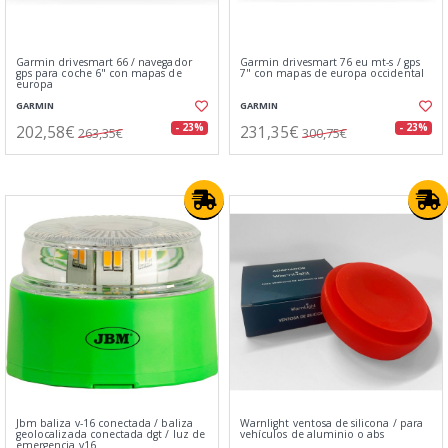
Garmin drivesmart 66 / navegador
Garmin drivesmart 76 eu mt-s / gps
gps para coche 6" con mapas de
7" con mapas de europa occidental
europa
GARMIN
GARMIN
202,58€
231,35€
- 23%
- 23%
263,35€
300,75€
Jbm baliza v-16 conectada / baliza
Warnlight ventosa de silicona / para
geolocalizada conectada dgt / luz de
vehículos de aluminio o abs
emergencia v16