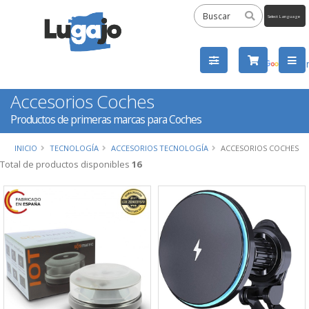
Powered
by
Tra
Accesorios Coches
Productos de primeras marcas para Coches
INICIO
TECNOLOGÍA
ACCESORIOS TECNOLOGÍA
ACCESORIOS COCHES
Total de productos disponibles
16