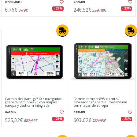
WARNLIGHT
GARMIN
6,76€
246,52€
- 23%
- 23%
8,79€
320,48€
Garmin dezlcam lgv710 / navegador
Garmin camper 895 eu mt-s /
gps para camiones 7" con mapas
navegador gps para autocaravanas
europa y dashcam integrada
con mapas de europa
GARMIN
GARMIN
525,32€
603,02€
- 23%
- 23%
682,92€
783,93€