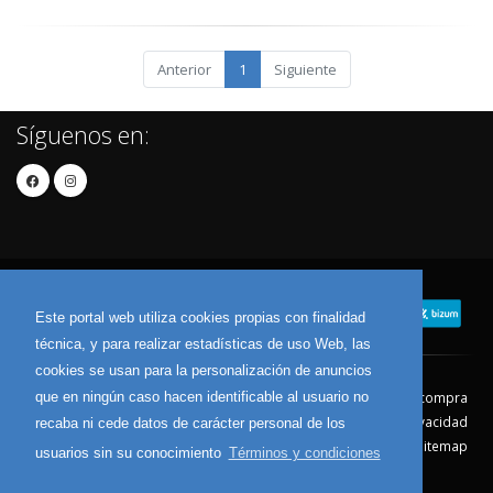
Anterior
1
Siguiente
Síguenos en:
Este portal web utiliza cookies propias con finalidad
técnica, y para realizar estadísticas de uso Web, las
cookies se usan para la personalización de anuncios
que en ningún caso hacen identificable al usuario no
Contacto
Aviso Legal
Condiciones de compra
Política de envíos
Política de devolución
Política de Privacidad
recaba ni cede datos de carácter personal de los
Política de Cookies
Sitemap
usuarios sin su conocimiento
Términos y condiciones
© 2026 - Todos los derechos reservados.