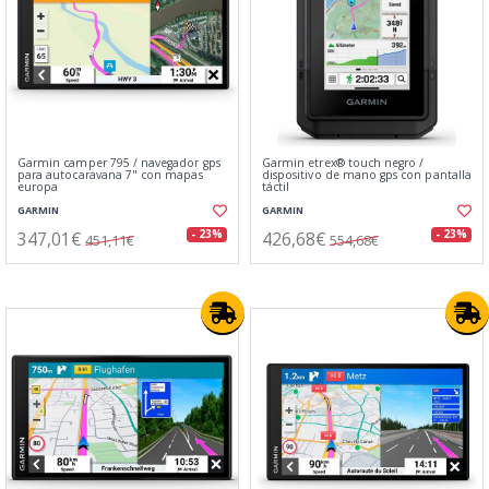
Garmin camper 795 / navegador gps
Garmin etrex® touch negro /
para autocaravana 7" con mapas
dispositivo de mano gps con pantalla
europa
táctil
GARMIN
GARMIN
347,01€
426,68€
- 23%
- 23%
451,11€
554,68€