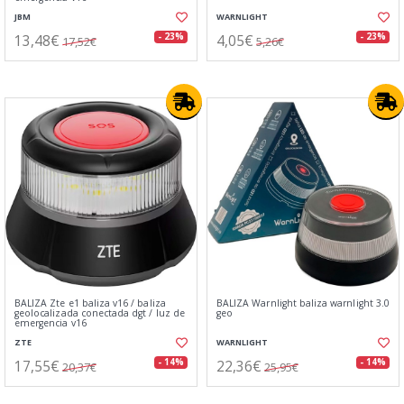
JBM
WARNLIGHT
13,48€
4,05€
- 23%
- 23%
17,52€
5,26€
BALIZA Zte e1 baliza v16 / baliza
BALIZA Warnlight baliza warnlight 3.0
geolocalizada conectada dgt / luz de
geo
emergencia v16
ZTE
WARNLIGHT
17,55€
22,36€
- 14%
- 14%
20,37€
25,95€