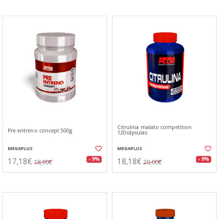
Citrulina malato competition
Pre entreno concept 500g
120cápsulas
MEGAPLUS
MEGAPLUS
17,18€
18,18€
- 9%
- 9%
18,90€
20,00€