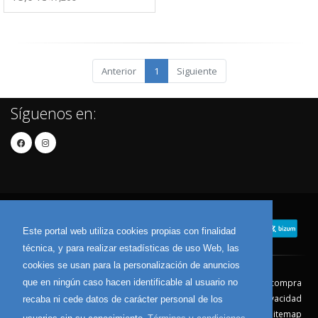
Anterior
1
Siguiente
Síguenos en:
Este portal web utiliza cookies propias con finalidad
técnica, y para realizar estadísticas de uso Web, las
cookies se usan para la personalización de anuncios
que en ningún caso hacen identificable al usuario no
Contacto
Aviso Legal
Condiciones de compra
Política de envíos
Política de devolución
Política de Privacidad
recaba ni cede datos de carácter personal de los
Política de Cookies
Sitemap