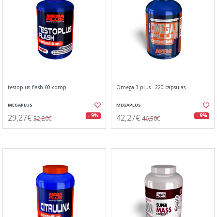
testoplus flash 60 comp.
Omega-3 plus - 220 capsulas
MEGAPLUS
MEGAPLUS
29,27€
42,27€
- 9%
- 9%
32,20€
46,50€