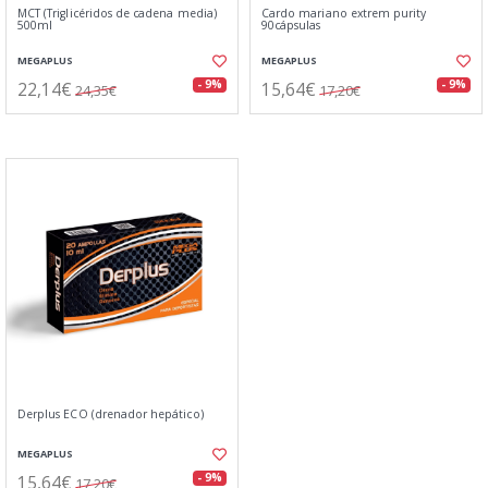
MCT (Triglicéridos de cadena media)
Cardo mariano extrem purity
500ml
90cápsulas
MEGAPLUS
MEGAPLUS
22,14€
15,64€
- 9%
- 9%
24,35€
17,20€
Derplus ECO (drenador hepático)
MEGAPLUS
15,64€
- 9%
17,20€