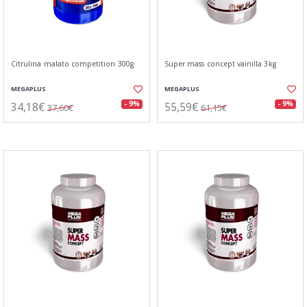
Citrulina malato competition 300g
Super mass concept vainilla 3kg
MEGAPLUS
MEGAPLUS
34,18€
55,59€
- 9%
- 9%
37,60€
61,15€