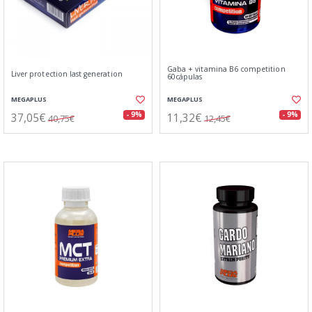
Gaba + vitamina B6 competition
Liver protection last generation
60cápulas
MEGAPLUS
MEGAPLUS
37,05€
11,32€
- 9%
- 9%
40,75€
12,45€