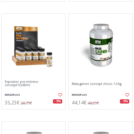
Expositor pre entreno
Mass gainer concept choco 1,5kg
concept12x60ml
MEGAPLUS
MEGAPLUS
35,23€
44,14€
- 9%
- 9%
38,75€
48,55€