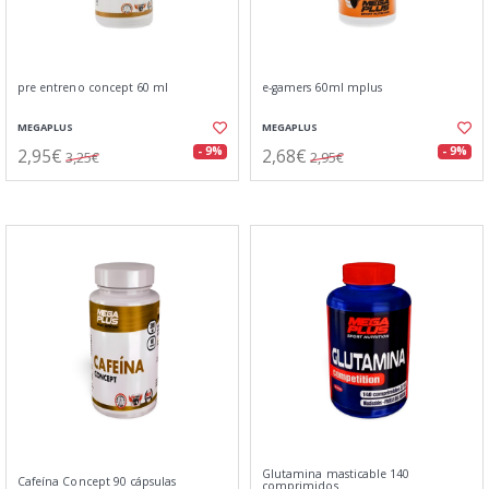
pre entreno concept 60 ml
e-gamers 60ml mplus
MEGAPLUS
MEGAPLUS
2,95€
2,68€
- 9%
- 9%
3,25€
2,95€
Glutamina masticable 140
Cafeína Concept 90 cápsulas
comprimidos