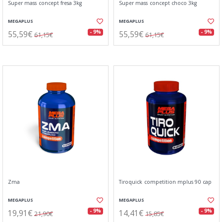
Super mass concept fresa 3kg
Super mass concept choco 3kg
MEGAPLUS
MEGAPLUS
55,59€
55,59€
- 9%
- 9%
61,15€
61,15€
Zma
Tiroquick competition mplus 90 cap
MEGAPLUS
MEGAPLUS
19,91€
14,41€
- 9%
- 9%
21,90€
15,85€