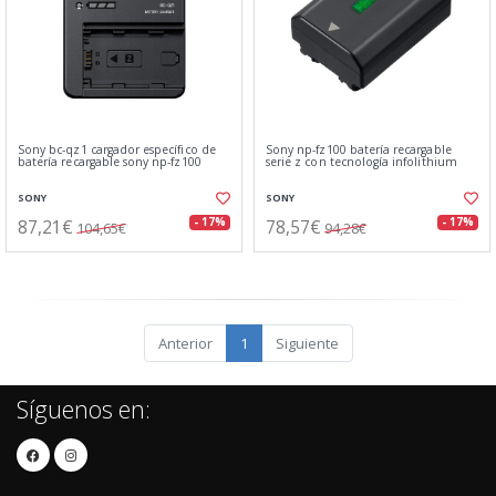
Sony bc-qz1 cargador específico de
Sony np-fz100 batería recargable
batería recargable sony np-fz100
serie z con tecnología infolithium
SONY
SONY
87,21€
78,57€
- 17%
- 17%
104,65€
94,28€
Anterior
1
Siguiente
Síguenos en: