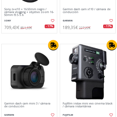
Sony zv-e10 + 16-50mm negro /
Garmin dash cam x110 / cámara de
cámara vlogging + objetivo zoom 16-
conducción
50mm f3.5-5.6
SONY
GARMIN
709,43€
189,35€
- 17%
- 17%
851,32€
227,22€
Garmin dash cam mini 3 / cámara
Fujifilm instax mini evo cinema black
de conducción
/ cámara instantánea
GARMIN
FUJIFILM