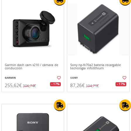
Garmin dash cam x210 / cámara de
Sony np-fv70a2 batería recargable
conducción
tecnologia infolithium
GARMIN
SONY
255,62€
87,26€
- 17%
- 17%
306,74€
104,71€