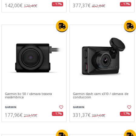
142,00€
377,37€
- 17%
- 17%
170,40€
452,84€
Garmin bc 50 / cámara trasera
Garmin dash cam x310 / cámara de
inalámbrica
conducción
GARMIN
GARMIN
177,96€
331,37€
- 17%
- 17%
213,55€
397,64€