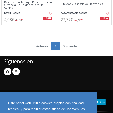
Davipharma Tatuajes Repelentes con
Bite Away Dispositivo Electronico
Citronela 12 Unidades Patrulla
Canina
DAVI PHARMA
PARAFARMACIA BÁSICA
4,08€
27,77€
- 16%
- 16%
4,85€
32,97€
Anterior
1
Siguiente
Síguenos en:
Este portal web utiliza cookies propias con finalidad
técnica, y para realizar estadísticas de uso Web, las