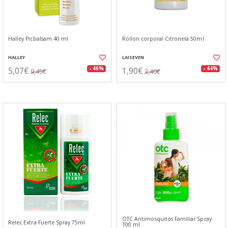
Halley Picbalsam 40 ml
Rollon corporal Citronela 50ml
HALLEY
LAISEVEN
5,07€
1,90€
- 46%
- 44%
9,45€
3,40€
OTC Antimosquitos Familiar Spray
Relec Extra Fuerte Spray 75ml
100 ml