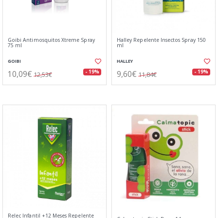
Goibi Antimosquitos Xtreme Spray
Halley Repelente Insectos Spray 150
75 ml
ml
GOIBI
HALLEY
10,09€
9,60€
- 19%
- 19%
12,53€
11,84€
Relec Infantil +12 Meses Repelente