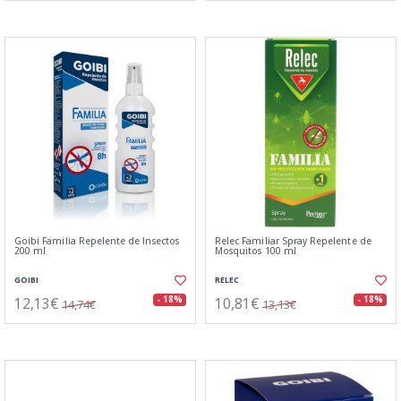
Goibi Familia Repelente de Insectos
Relec Familiar Spray Repelente de
200 ml
Mosquitos 100 ml
GOIBI
RELEC
12,13€
10,81€
- 18%
- 18%
14,74€
13,13€