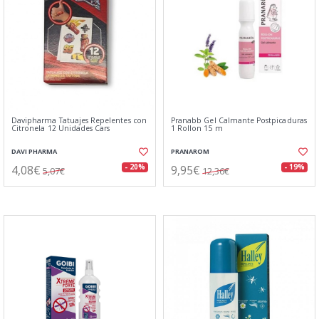
Davipharma Tatuajes Repelentes con
Pranabb Gel Calmante Postpicaduras
Citronela 12 Unidades Cars
1 Rollon 15 m
DAVI PHARMA
PRANAROM
4,08€
9,95€
- 20%
- 19%
5,07€
12,36€