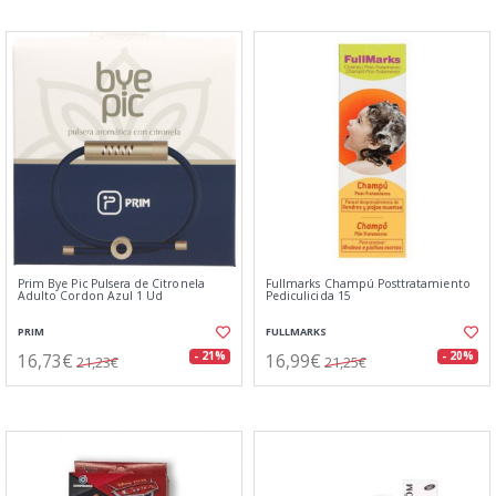
Prim Bye Pic Pulsera de Citronela
Fullmarks Champú Posttratamiento
Adulto Cordon Azul 1 Ud
Pediculicida 15
PRIM
FULLMARKS
16,73€
16,99€
- 21%
- 20%
21,23€
21,25€