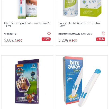
After Bite Original Solucion Topica 2a
Halley Infantil Repelente Insectos
14 ml
100ml
AFTERBITE
DERMOPHARMACIE-PARFUMS
6,68€
8,20€
- 16%
- 16%
7,99€
9,80€