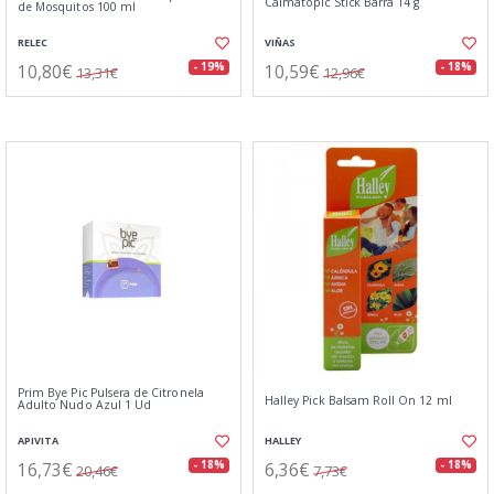
Calmatopic Stick Barra 14 g
de Mosquitos 100 ml
RELEC
VIÑAS
10,80€
10,59€
- 19%
- 18%
13,31€
12,96€
Prim Bye Pic Pulsera de Citronela
Halley Pick Balsam Roll On 12 ml
Adulto Nudo Azul 1 Ud
APIVITA
HALLEY
16,73€
6,36€
- 18%
- 18%
20,46€
7,73€