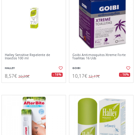
Halley Sensitive Repelente de
Goibi Antimosquitos Xtreme Forte
Insectos 100 ml
Toallitas 16 Uds
HALLEY
GOIBI
8,57€
10,17€
- 16%
- 16%
10,26€
12,17€