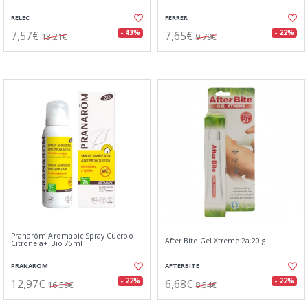
RELEC
FERRER
7,57€
7,65€
- 43%
- 22%
13,21€
9,79€
Pranarôm Aromapic Spray Cuerpo
After Bite Gel Xtreme 2a 20 g
Citronela+ Bio 75ml
PRANAROM
AFTERBITE
12,97€
6,68€
- 22%
- 22%
16,59€
8,54€