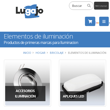
Powered
by
Tra
Elementos de iluminación
Productos de primeras marcas para Iluminacion
INICIO
HOGAR
BRICOLAJE
ELEMENTOS DE ILUMINACIÓN
ACCESORIOS
ILUMINACIÓN
APLIQUES LED