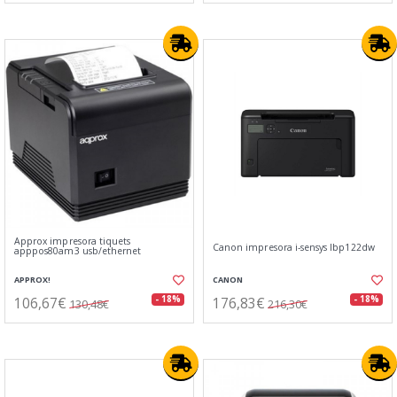
Approx impresora tiquets
Canon impresora i-sensys lbp122dw
apppos80am3 usb/ethernet
APPROX!
CANON
106,67€
176,83€
- 18%
- 18%
130,48€
216,30€