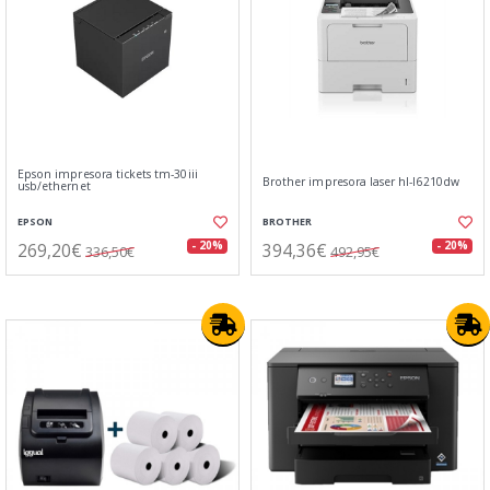
Epson impresora tickets tm-30iii
Brother impresora laser hl-l6210dw
usb/ethernet
EPSON
BROTHER
269,20€
394,36€
- 20%
- 20%
336,50€
492,95€