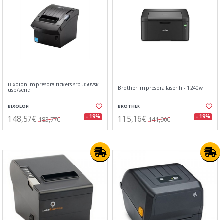
Bixolon impresora tickets srp-350vsk
Brother impresora laser hl-l1240w
usb/serie
BIXOLON
BROTHER
148,57€
115,16€
- 19%
- 19%
183,77€
141,90€