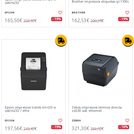
Brother impresora etiquetas ql-1100c
usb/rs232
EPSON
BROTHER
165,50€
162,53€
- 19%
- 19%
203,92€
200,26€
Epson impresora tickets tm-t20 iv
Zebra impresora térmica directa
usb/rs232 / ethe
zd230 usb ethernet
EPSON
ZEBRA
197,56€
321,30€
- 19%
- 18%
243,42€
393,02€