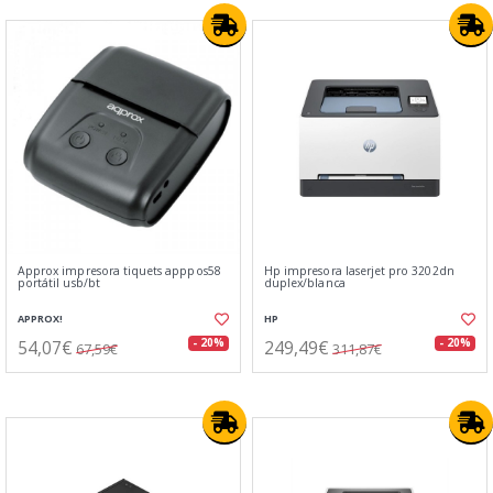
Approx impresora tiquets apppos58
Hp impresora laserjet pro 3202dn
portátil usb/bt
duplex/blanca
APPROX!
HP
54,07€
249,49€
- 20%
- 20%
67,59€
311,87€