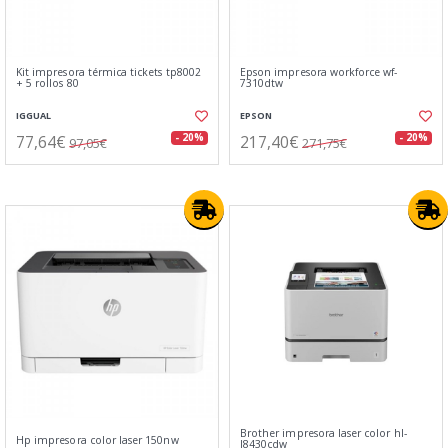
Kit impresora térmica tickets tp8002
Epson impresora workforce wf-
+ 5 rollos 80
7310dtw
IGGUAL
EPSON
77,64€
217,40€
- 20%
- 20%
97,05€
271,75€
Brother impresora laser color hl-
Hp impresora color laser 150nw
l8430cdw