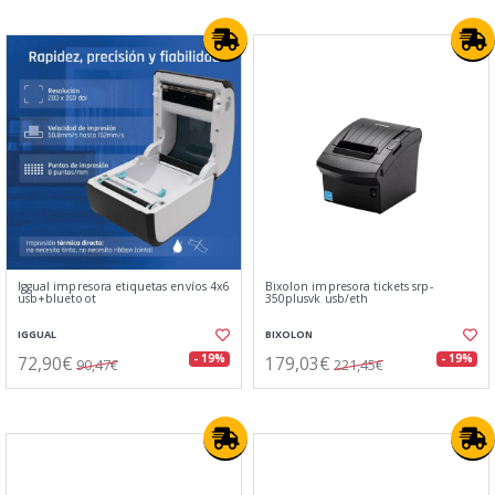
Iggual impresora etiquetas envíos 4x6
Bixolon impresora tickets srp-
usb+bluetoot
350plusvk usb/eth
IGGUAL
BIXOLON
72,90€
179,03€
- 19%
- 19%
90,47€
221,45€