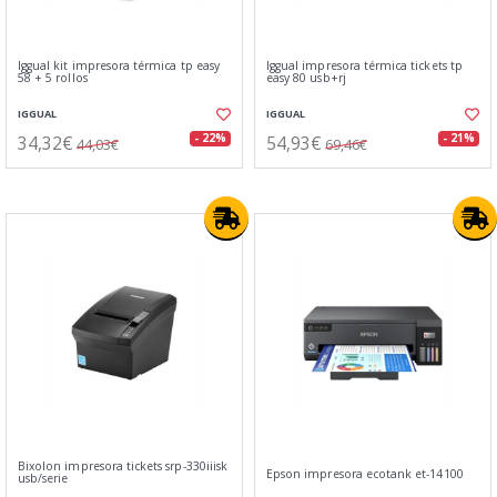
Iggual kit impresora térmica tp easy
Iggual impresora térmica tickets tp
58 + 5 rollos
easy 80 usb+rj
IGGUAL
IGGUAL
34,32€
54,93€
- 22%
- 21%
44,03€
69,46€
Bixolon impresora tickets srp-330iiisk
Epson impresora ecotank et-14100
usb/serie