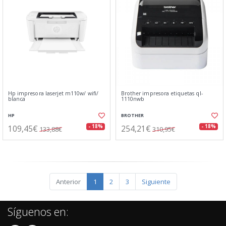
Hp impresora laserjet m110w/ wifi/
Brother impresora etiquetas ql-
blanca
1110nwb
HP
BROTHER
109,45€
254,21€
- 18%
- 18%
133,88€
310,95€
Anterior
1
2
3
Siguiente
Síguenos en: