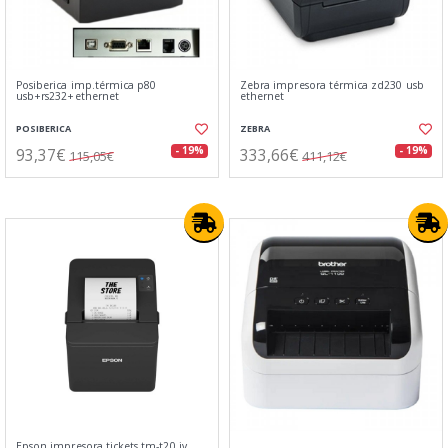
Posiberica imp.térmica p80
Zebra impresora térmica zd230 usb
usb+rs232+ethernet
ethernet
POSIBERICA
ZEBRA
93,37€
333,66€
- 19%
- 19%
115,05€
411,12€
Epson impresora tickets tm-t20 iv