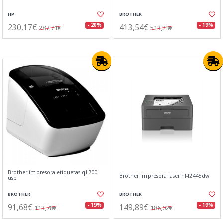
HP
BROTHER
230,17€
413,54€
- 20%
- 19%
287,71€
513,23€
Brother impresora etiquetas ql-700
Brother impresora laser hl-l2445dw
usb
BROTHER
BROTHER
91,68€
149,89€
- 19%
- 19%
113,78€
186,02€