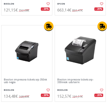
BIXOLON
EPSON
121,15€
663,14€
- 20%
- 20%
152,08€
832,41€
Bixolon impresora tickets srp-350vk
Bixolon impresora tickets srp-
usb negra
330iiiesk usb/ser/e
BIXOLON
BIXOLON
134,48€
152,57€
- 20%
- 20%
168,80€
191,51€