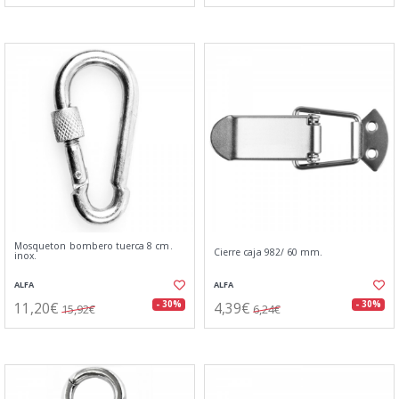
Mosqueton bombero tuerca 8 cm.
Cierre caja 982/ 60 mm.
inox.
ALFA
ALFA
11,20€
4,39€
- 30%
- 30%
15,92€
6,24€