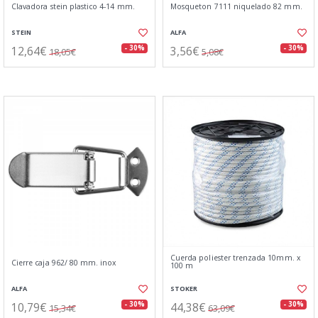
Clavadora stein plastico 4-14 mm.
Mosqueton 7111 niquelado 82 mm.
STEIN
ALFA
12,64€
3,56€
- 30%
- 30%
18,05€
5,08€
Cuerda poliester trenzada 10mm. x
Cierre caja 962/ 80 mm. inox
100 m
ALFA
STOKER
10,79€
44,38€
- 30%
- 30%
15,34€
63,09€