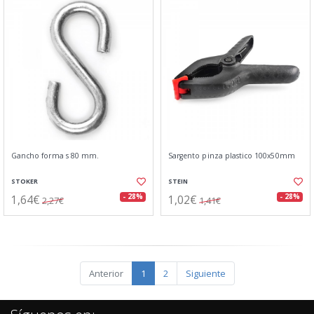
Gancho forma s 80 mm.
Sargento pinza plastico 100x50mm
STOKER
STEIN
1,64€
1,02€
- 28%
- 28%
2,27€
1,41€
Anterior
1
2
Siguiente