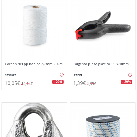
Cordon riel pp.bobina 2,7mm.200m
Sargento pinza plastico 150x70mm
STOKER
STEIN
10,05€
1,39€
- 29%
- 29%
14,14€
1,95€