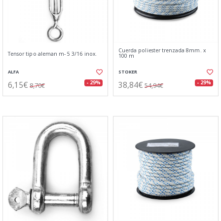
Cuerda poliester trenzada 8mm. x
Tensor tipo aleman m- 5 3/16 inox.
100 m
ALFA
STOKER
6,15€
38,84€
- 29%
- 29%
8,70€
54,94€