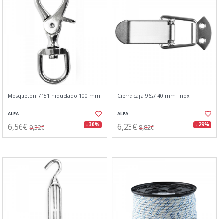
Mosqueton 7151 niquelado 100 mm.
Cierre caja 962/ 40 mm. inox
ALFA
ALFA
6,56€
6,23€
- 30%
- 29%
9,32€
8,82€