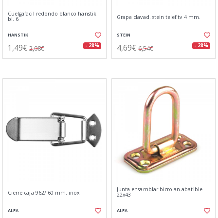
Cuelgafacil redondo blanco hanstik
Grapa clavad. stein telef.tv 4 mm.
bl. 6
HANSTIK
STEIN
1,49€
4,69€
- 28%
- 28%
2,08€
6,54€
Junta ensamblar bicro.an.abatible
Cierre caja 962/ 60 mm. inox
22x43
ALFA
ALFA