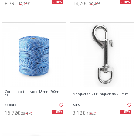
8,79€
14,70€
- 28%
- 28%
12,25€
20,48€
Cordon pp.trenzado 4,5mm.200m.
Mosqueton 7111 niquelado 75 mm.
azul
STOKER
ALFA
16,72€
3,12€
- 28%
- 28%
23,17€
4,32€