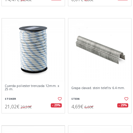
Cuerda poliester trenzada 12mm. x
Grapa clavad. stein telef.tv 6.4 mm.
25 m.
STOKER
STEIN
21,02€
4,69€
- 29%
- 29%
29,59€
6,60€