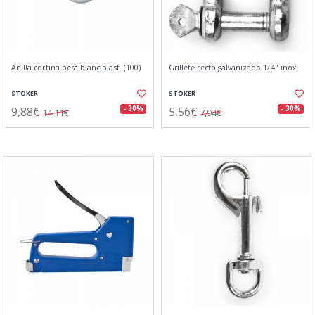
Anilla cortina pera blanc.plast. (100)
Grillete recto galvanizado 1/4" inox.
STOKER
STOKER
9,88€
5,56€
- 30%
- 30%
14,11€
7,94€