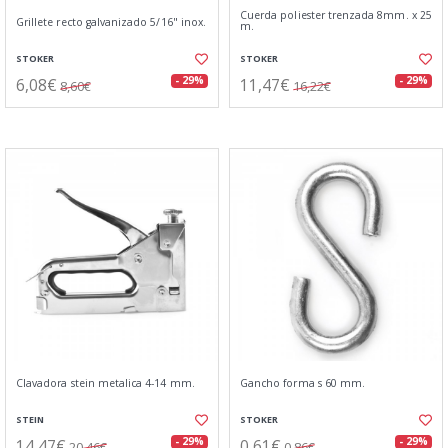
Cuerda poliester trenzada 8mm. x 25
Grillete recto galvanizado 5/16" inox.
m.
STOKER
STOKER
6,08€
11,47€
- 29%
- 29%
8,60€
16,22€
Clavadora stein metalica 4-14 mm.
Gancho forma s 60 mm.
STEIN
STOKER
14,47€
0,61€
- 29%
- 29%
20,46€
0,86€