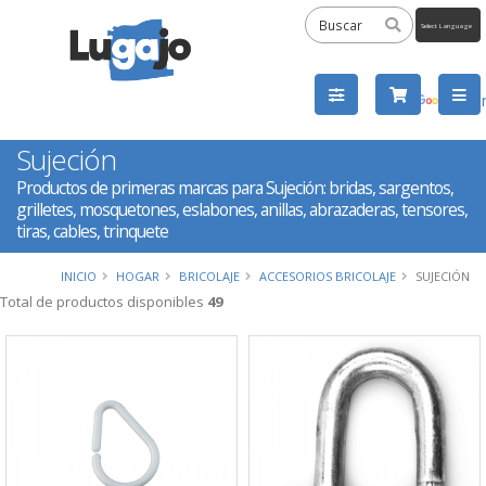
Powered
by
Tra
Sujeción
Productos de primeras marcas para Sujeción: bridas, sargentos,
grilletes, mosquetones, eslabones, anillas, abrazaderas, tensores,
tiras, cables, trinquete
INICIO
HOGAR
BRICOLAJE
ACCESORIOS BRICOLAJE
SUJECIÓN
Total de productos disponibles
49