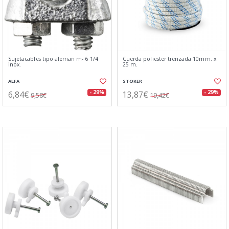
Sujetacables tipo aleman m- 6 1/4
Cuerda poliester trenzada 10mm. x
inox.
25 m.
ALFA
STOKER
6,84€
13,87€
- 29%
- 29%
9,58€
19,42€