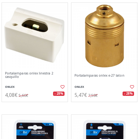
Portalamparas onlex linestra 2
Portalamparas onlex e-27 laton
casquillo
ONLEX
ONLEX
4,08€
5,47€
- 28%
- 28%
5,66€
7,58€