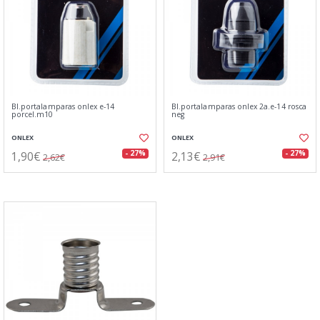
Bl.portalamparas onlex e-14
Bl.portalamparas onlex 2a.e-14 rosca
porcel.m10
neg
ONLEX
ONLEX
1,90€
2,13€
- 27%
- 27%
2,62€
2,91€