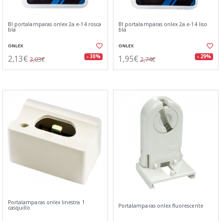
Bl.portalamparas onlex 2a.e-14 rosca
Bl.portalamparas onlex 2a.e-14 liso
bla
bla
ONLEX
ONLEX
2,13€
1,95€
- 30%
- 29%
3,03€
2,74€
Portalamparas onlex linestra 1
Portalamparas onlex fluorescente
casquillo