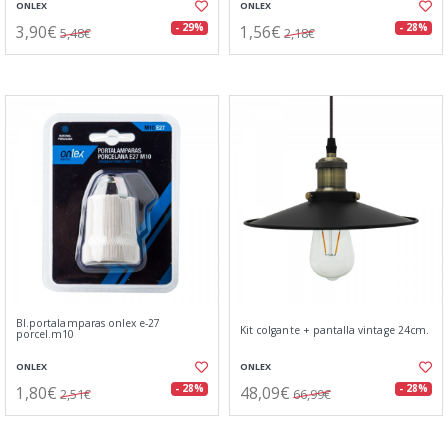
ONLEX
ONLEX
3,90€
1,56€
- 29%
- 28%
5,48€
2,18€
Bl.portalamparas onlex e-27
Kit colgante + pantalla vintage 24cm.
porcel.m10
ONLEX
ONLEX
1,80€
48,09€
- 28%
- 28%
2,51€
66,99€