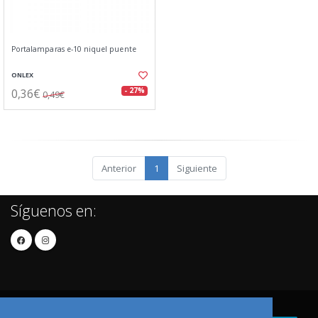
Portalamparas e-10 niquel puente
ONLEX
0,36€
- 27%
0,49€
Anterior
1
Siguiente
Síguenos en: