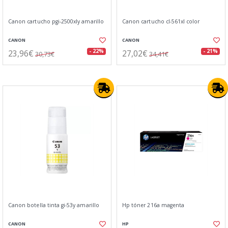
Canon cartucho pgi-2500xly amarillo
Canon cartucho cl-561xl color
CANON
CANON
23,96€
27,02€
- 22%
- 21%
30,73€
34,41€
Canon botella tinta gi-53y amarillo
Hp tóner 216a magenta
CANON
HP