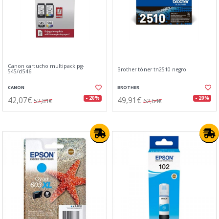
Canon cartucho multipack pg-
Brother tóner tn2510 negro
545/cl546
CANON
BROTHER
42,07€
49,91€
- 20%
- 20%
52,81€
62,64€