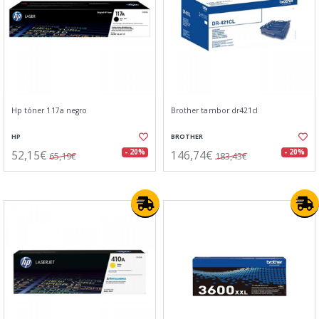
Hp tóner 117a negro
Brother tambor dr421cl
HP
BROTHER
52,15€
146,74€
- 20%
- 20%
65,19€
183,43€