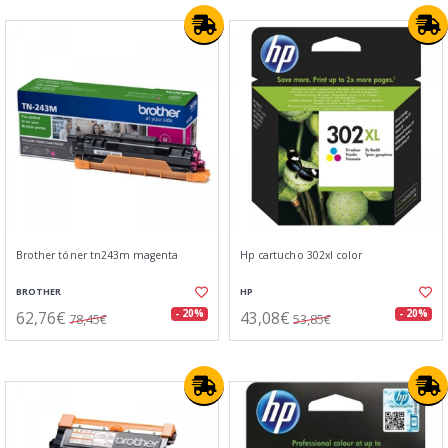
Brother tóner tn243m magenta
Hp cartucho 302xl color
BROTHER
HP
62,76€
43,08€
- 20%
- 20%
78,45€
53,85€