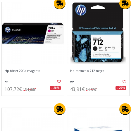
Hp tóner 201a magenta
Hp cartucho 712 negro
HP
HP
107,72€
43,91€
- 20%
- 20%
134,66€
54,89€