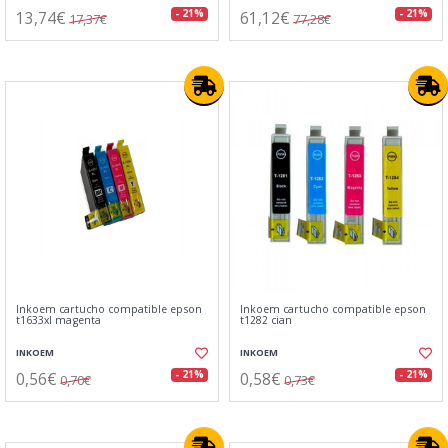
13,74€
61,12€
- 21%
- 21%
17,37€
77,28€
Inkoem cartucho compatible epson
Inkoem cartucho compatible epson
t1633xl magenta
t1282 cian
INKOEM
INKOEM
0,56€
0,58€
- 21%
- 21%
0,70€
0,73€