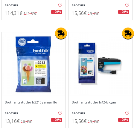
BROTHER
BROTHER
114,31€
15,56€
- 20%
- 20%
142,89€
19,45€
Brother cartucho lc3213y amarillo
Brother cartucho lc424c cyan
BROTHER
BROTHER
13,16€
15,56€
- 20%
- 20%
16,45€
19,45€