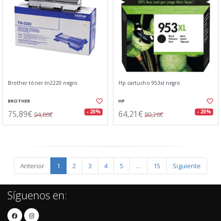
Brother tóner tn2220 negro
Hp cartucho 953xl negro
BROTHER
HP
75,89€
64,21€
- 20%
- 20%
94,86€
80,26€
Anterior
1
2
3
4
5
…
15
Siguiente
Síguenos en: