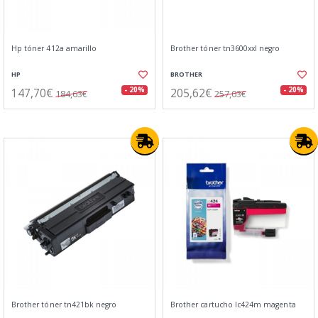
Hp tóner 412a amarillo
Brother tóner tn3600xxl negro
HP
BROTHER
147,70€
205,62€
- 20%
- 20%
184,63€
257,03€
Brother tóner tn421bk negro
Brother cartucho lc424m magenta