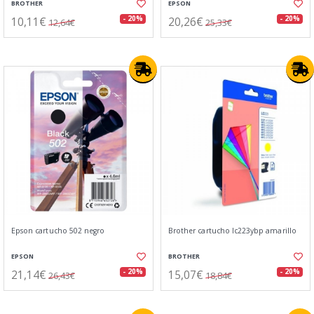
BROTHER
EPSON
10,11€
20,26€
- 20%
- 20%
12,64€
25,33€
Epson cartucho 502 negro
Brother cartucho lc223ybp amarillo
EPSON
BROTHER
21,14€
15,07€
- 20%
- 20%
26,43€
18,84€