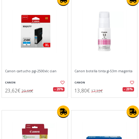
Canon cartucho pgi-2500xlc cian
Canon botella tinta gi-53m magenta
CANON
CANON
23,62€
13,80€
- 20%
- 20%
29,66€
17,32€