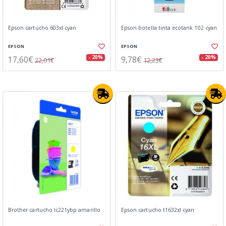
Epson cartucho 603xl cyan
Epson botella tinta ecotank 102 cyan
EPSON
EPSON
17,60€
9,78€
- 20%
- 20%
22,01€
12,23€
Brother cartucho lc221ybp amarillo
Epson cartucho t1632xl cyan